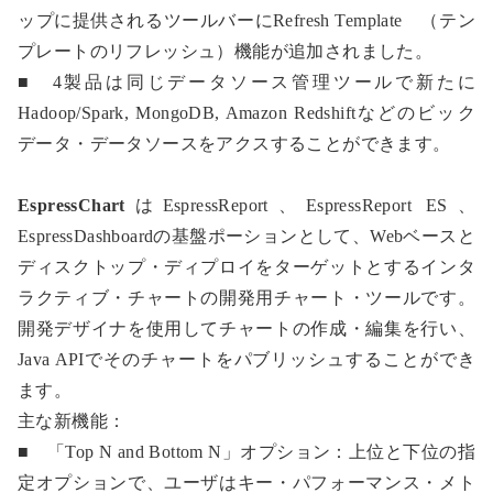
ップに提供されるツールバーにRefresh Template （テン
プレートのリフレッシュ）機能が追加されました。
■ 4製品は同じデータソース管理ツールで新たに
Hadoop/Spark, MongoDB, Amazon Redshiftなどのビック
データ・データソースをアクスすることができます。
EspressChart
はEspressReport、EspressReport ES、
EspressDashboardの基盤ポーションとして、Webベースと
ディスクトップ・ディプロイをターゲットとするインタ
ラクティブ・チャートの開発用チャート・ツールです。
開発デザイナを使用してチャートの作成・編集を行い、
Java APIでそのチャートをパブリッシュすることができ
ます。
主な新機能：
■ 「Top N and Bottom N」オプション：上位と下位の指
定オプションで、ユーザはキー・パフォーマンス・メト