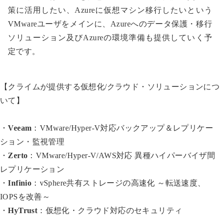
策に活用したい、Azureに仮想マシン移行したいという
VMwareユーザをメインに、Azureへのデータ保護・移行
ソリューション及びAzureの環境準備も提供していく予
定です。
【クライムが提供する仮想化/クラウド・ソリューションにつ
いて】
・
Veeam
：VMware/Hyper-V対応バックアップ＆レプリケー
ション・監視管理
・
Zerto
：VMware/Hyper-V/AWS対応 異種ハイパーバイザ間
レプリケーション
・
Infinio
：vSphere共有ストレージの高速化 ～転送速度、
IOPSを改善～
・
HyTrust
：仮想化・クラウド対応のセキュリティ