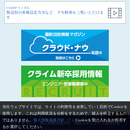
Climbチャンネル
製品別の各種設定方法など、デモ動画をご覧いただけま
す
当社ウェブサイトでは、サイトの利便性を改善していく目的でCookieを
使用します。これは利用状況を分析をするためで、個人を特定するもの
ではありません。
個人情報保護方針（7.）
Cookieを受け入れるか拒否す
サイトポリシー
個人情報保護方針
情報セキュリティ基本方針
るか選択してください。