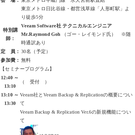
会 場：
東京メトロ半蔵門線 水天宮前駅直結
東京メトロ日比谷線・都営浅草線「人形町駅」よ
り徒歩5分
Veeam Software社 テクニカルエンジニア
特別講
Mr.Raymond Goh
（ゴー・レイモンド氏） ※随
師：
時通訳あり
定 員：
30名（予定）
参加費：
無料
【セミナープログラム】
12:40 ～
（ 受付 ）
13:10
13:10 ～
Veeam社とVeeam Backup & Replicationの概要につい
13:30
て
Veeam Backup & Replication Ver.6の新規機能につい
て