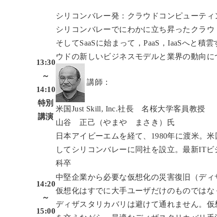
シリコンバレー発：クラウドコンピューティ
シリコンバレーでにわかに立ち昇ったクラウ
そしてSaaSに始まって，PaaS，IaaS
ウドの新しいビジネスモデルと業界の動向に
13:30
～
講師：
14:10
特別
米国Just Skill, Inc.社長 名桜大学客員教授
講演
山谷 正己（やまや まさき）氏
日本アイビーエムを経て、1980年に渡米。米
してシリコンバレーに同社を設立。最新IT
科卒
中堅企業から必要な仮想化の災害復旧（ディ
14:20
仮想化はすでに大手ユーザだけのものではな
～
ディザスタリカバリは避けて通れません。仮
15:00