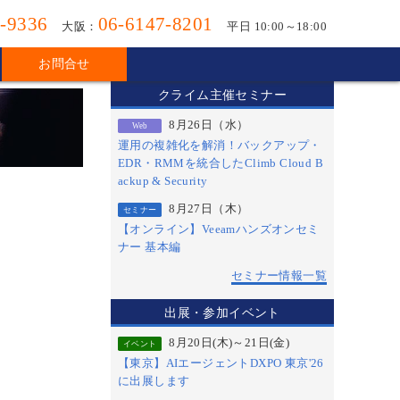
-9336
06-6147-8201
大阪：
平日 10:00～18:00
お問合せ
クライム主催セミナー
8月26日（水）
Web
運用の複雑化を解消！バックアップ・
EDR・RMMを統合したClimb Cloud B
ackup & Security
8月27日（木）
セミナー
【オンライン】Veeamハンズオンセミ
ナー 基本編
セミナー情報一覧
出展・参加イベント
8月20日(木)～21日(金)
イベント
【東京】AIエージェントDXPO 東京'26
に出展します