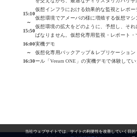
を交えながら、最適なディザスタリカバリ手
仮想インフラにおける効果的な監視とレポー
15:10
仮想環境でアメーバの様に増殖する仮想マシ
～
仮想環境の拡大をどのように、予想し、それ
15:50
ばなりません。仮想化専用監視・レポート・
16:00
実機デモ
～
仮想化専用バックアップ＆レプリケーション・ツール「
16:30
ール「Veeam ONE」の実機デモで体験して
当社ウェブサイトでは、サイトの利便性を改善していく目的で