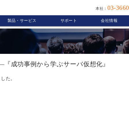
03-3660
本社：
製品・サービス
サポート
会社情報
―『成功事例から学ぶサーバ仮想化』
ました。