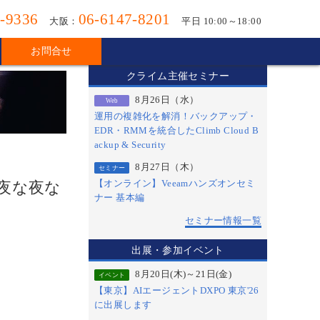
-9336
06-6147-8201
大阪：
平日 10:00～18:00
お問合せ
クライム主催セミナー
8月26日（水）
Web
運用の複雑化を解消！バックアップ・
EDR・RMMを統合したClimb Cloud B
ackup & Security
8月27日（木）
セミナー
- 夜な夜な
【オンライン】Veeamハンズオンセミ
ナー 基本編
セミナー情報一覧
出展・参加イベント
8月20日(木)～21日(金)
イベント
【東京】AIエージェントDXPO 東京'26
に出展します