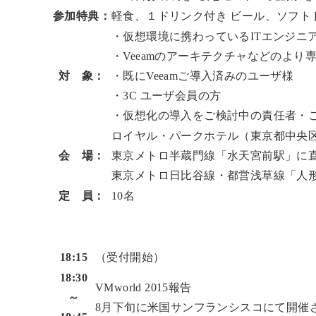
参加特典：
軽食、１ドリンク付き ビール、ソフトド
・仮想環境に携わっているITエンジニ
・Veeamのアーキテクチャなどのよ
対 象：
・既にVeeamご導入済みのユーザ様
・3C ユーザ会員の方
・仮想化の導入をご検討中の責任者・
ロイヤル・パークホテル（東京都中央区
会 場：
東京メトロ半蔵門線「水天宮前駅」に直
東京メトロ日比谷線・都営浅草線「人形
定 員：
10名
18:15
（受付開始）
18:30
VMworld 2015報告
～
8月下旬に米国サンフランシスコにて開催され