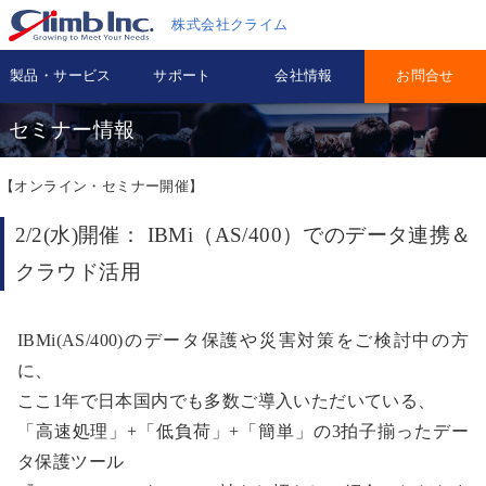
株式会社クライム
製品・サービス
サポート
会社情報
お問合せ
セミナー情報
【オンライン・セミナー開催】
2/2(水)開催： IBMi（AS/400）でのデータ連携＆
クラウド活用
IBMi(AS/400)のデータ保護や災害対策をご検討中の方
に、
ここ1年で日本国内でも多数ご導入いただいている、
「高速処理」+「低負荷」+「簡単」の3拍子揃ったデー
タ保護ツール