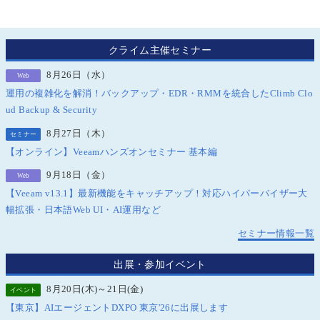
クライム主催セミナー
8月26日（水）
Web
運用の複雑化を解消！バックアップ・EDR・RMMを統合したClimb Clo
ud Backup & Security
8月27日（木）
セミナー
【オンライン】Veeamハンズオンセミナー 基本編
9月18日（金）
Web
【Veeam v13.1】最新機能をキャッチアップ！対応ハイパーバイザー大
幅拡張・日本語Web UI・AI運用など
セミナー情報一覧
出展・参加イベント
8月20日(木)～21日(金)
イベント
【東京】AIエージェントDXPO 東京'26に出展します