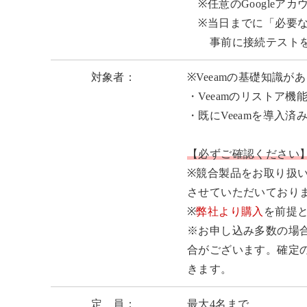
※任意のGoogleア
※当日までに「必要な
事前に接続テストを
対象者：
※Veeamの基礎知識
・Veeamのリストア
・既にVeeamを導入
【必ずご確認ください
※競合製品をお取り扱
させていただいており
※
弊社より購入
を前提
※お申し込み多数の場
合がございます。確定
きます。
定 員：
最大4名まで