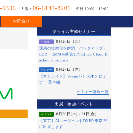
-9336
06-6147-8201
大阪：
平日 10:00～18:00
お問合せ
クライム主催セミナー
8月26日（水）
Web
運用の複雑化を解消！バックアップ・
EDR・RMMを統合したClimb Cloud B
ackup & Security
8月27日（木）
セミナー
【オンライン】Veeamハンズオンセミ
ナー 基本編
セミナー情報一覧
出展・参加イベント
8月20日(木)～21日(金)
イベント
【東京】AIエージェントDXPO 東京'26
に出展します