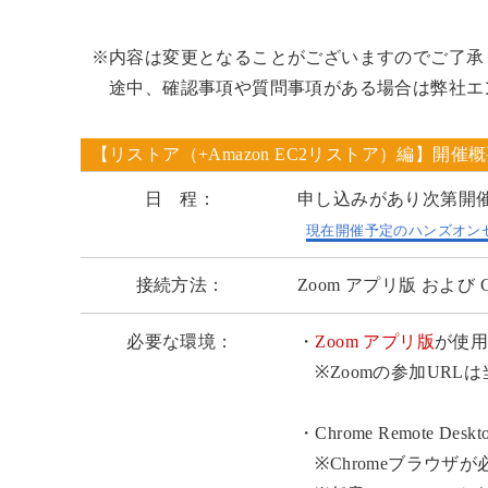
※内容は変更となることがございますのでご了承
途中、確認事項や質問事項がある場合は弊社エ
【リストア（+Amazon EC2リストア）編】開催
日 程：
申し込みがあり次第開
現在開催予定のハンズオン
接続方法：
Zoom アプリ版 および Chro
必要な環境：
・
Zoom アプリ版
が使
※Zoomの参加URL
・Chrome Remote D
※Chromeブラウザ