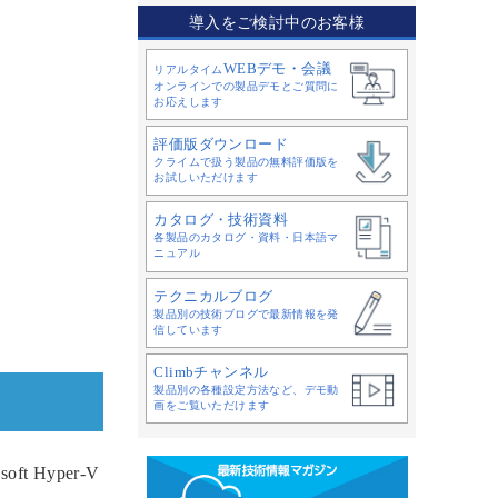
導入をご検討中のお客様
WEBデモ・会議
リアルタイム
オンラインでの製品デモとご質問に
お応えします
評価版ダウンロード
クライムで扱う製品の無料評価版を
お試しいただけます
カタログ・技術資料
各製品のカタログ・資料・日本語マ
ニュアル
テクニカルブログ
製品別の技術ブログで最新情報を発
信しています
Climbチャンネル
製品別の各種設定方法など、デモ動
画をご覧いただけます
ft Hyper-V