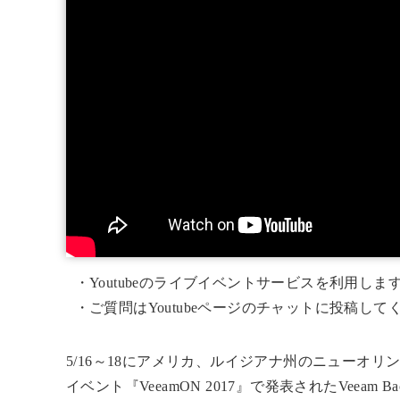
・Youtubeのライブイベントサービスを利用しま
・ご質問はYoutubeページのチャットに投稿して
5/16～18にアメリカ、ルイジアナ州のニューオリ
イベント『VeeamON 2017』で発表されたVeeam B