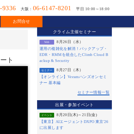
-9336
06-6147-8201
大阪：
平日 10:00～18:00
お問合せ
クライム主催セミナー
8月26日（水）
Web
運用の複雑化を解消！バックアップ・
EDR・RMMを統合したClimb Cloud B
ポート
ackup & Security
8月27日（木）
セミナー
【オンライン】Veeamハンズオンセミ
ナー 基本編
セミナー情報一覧
出展・参加イベント
8月20日(木)～21日(金)
イベント
【東京】AIエージェントDXPO 東京'26
に出展します