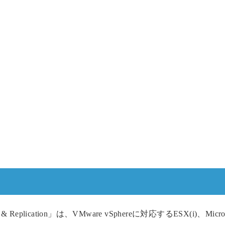
 & Replication」は、VMware vSphereに対応するESX(i)、Microso