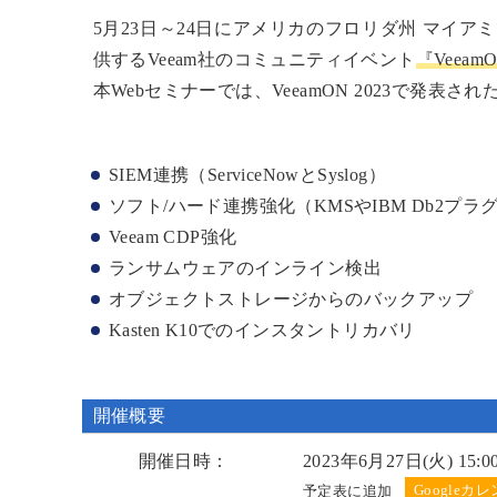
5月23日～24日にアメリカのフロリダ州 マイ
供するVeeam社のコミュニティイベント
『VeeamO
本Webセミナーでは、VeeamON 2023で発表
SIEM連携（ServiceNowとSyslog）
ソフト/ハード連携強化（KMSやIBM Db2プラ
Veeam CDP強化
ランサムウェアのインライン検出
オブジェクトストレージからのバックアップ
Kasten K10でのインスタントリカバリ
開催概要
開催日時：
2023年6月27日(火) 15:0
予定表に追加