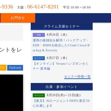
-9336
06-6147-8201
大阪：
平日 10:00～18:00
お問合せ
クライム主催セミナー
8月26日（水）
Web
運用の複雑化を解消！バックアップ・
EDR・RMMを統合したClimb Cloud B
イントをレ
ackup & Security
8月27日（木）
セミナー
【オンライン】Veeamハンズオンセミ
Outlook
ナー 基本編
セミナー情報一覧
出展・参加イベント
8月20日(木)～21日(金)
イベント
【東京】AIエージェントDXPO 東京'26
に出展します