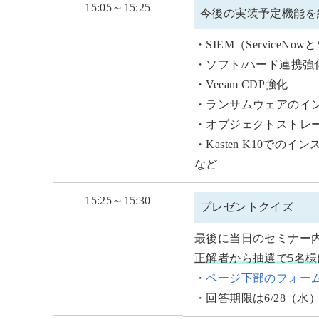
15:05～15:25
今後の実装予定機能を
・SIEM（ServiceNowと
・ソフト/ハード連携強化
・Veeam CDP強化
・ランサムウェアのイ
・オブジェクトストレ
・Kasten K10での
など
15:25～15:30
プレゼントクイズ
最後に当日のセミナー
正解者から抽選で5名様に
・
ページ下部のフォー
・回答期限は6/28（水）