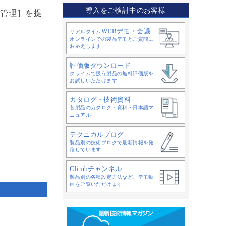
導入をご検討中のお客様
や管理］を提
WEBデモ・会議
リアルタイム
オンラインでの製品デモとご質問に
。
お応えします
評価版ダウンロード
クライムで扱う製品の無料評価版を
お試しいただけます
カタログ・技術資料
各製品のカタログ・資料・日本語マ
ニュアル
テクニカルブログ
製品別の技術ブログで最新情報を発
信しています
Climbチャンネル
製品別の各種設定方法など、デモ動
画をご覧いただけます