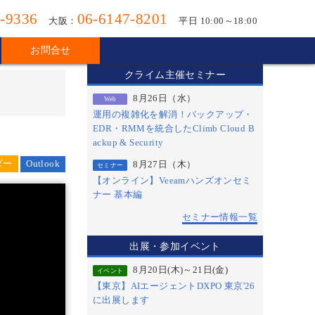
-9336
06-6147-8201
大阪：
平日 10:00～18:00
お問合せ
クライム主催セミナー
8月26日（水）
Web
運用の複雑化を解消！バックアップ・
EDR・RMMを統合したClimb Cloud B
ackup & Security
Outlook
8月27日（木）
セミナー
【オンライン】Veeamハンズオンセミ
ナー 基本編
セミナー情報一覧
出展・参加イベント
8月20日(木)～21日(金)
イベント
【東京】AIエージェントDXPO 東京'26
に出展します