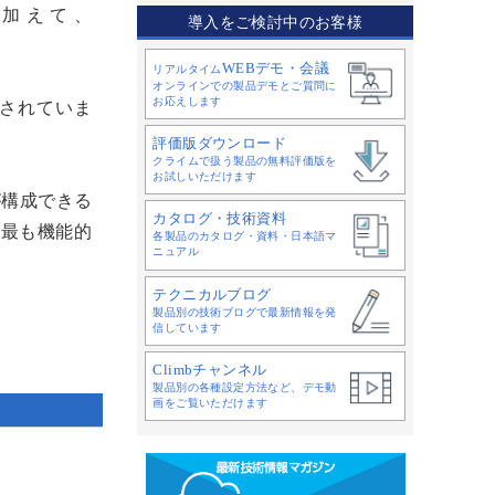
バイザに加えて、
導入をご検討中のお客様
WEBデモ・会議
リアルタイム
オンラインでの製品デモとご質問に
お応えします
も計画されていま
評価版ダウンロード
クライムで扱う製品の無料評価版を
お試しいただけます
が構成できる
カタログ・技術資料
が最も機能的
各製品のカタログ・資料・日本語マ
ニュアル
テクニカルブログ
製品別の技術ブログで最新情報を発
信しています
Climbチャンネル
製品別の各種設定方法など、デモ動
画をご覧いただけます