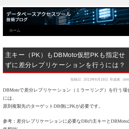
ホーム
主キー（PK）もDBMoto仮想PKも指定せ
ずに差分レプリケーションを行うには？
投稿日:
2013年6月19日
作成者:
cli
DBMotoで差分レプリケーション（ミラーリング）を行う場
には、
原則複製先のターゲットDB側にPKが必要です。
参考：差分レプリケーションに必要なDBの主キーとDBMoto