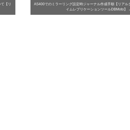
いて【リ
AS400でのミラーリング設定時ジャーナル作成手順【リアル
イムレプリケーションツールDBMoto】