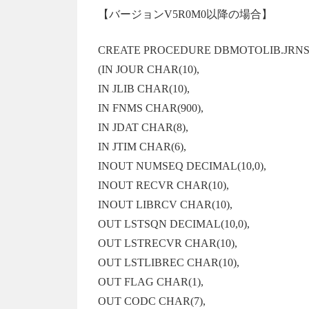
【バージョンV5R0M0以降の場合】
CREATE PROCEDURE DBMOTOLIB.JRN
(IN JOUR CHAR(10),
IN JLIB CHAR(10),
IN FNMS CHAR(900),
IN JDAT CHAR(8),
IN JTIM CHAR(6),
INOUT NUMSEQ DECIMAL(10,0),
INOUT RECVR CHAR(10),
INOUT LIBRCV CHAR(10),
OUT LSTSQN DECIMAL(10,0),
OUT LSTRECVR CHAR(10),
OUT LSTLIBREC CHAR(10),
OUT FLAG CHAR(1),
OUT CODC CHAR(7),