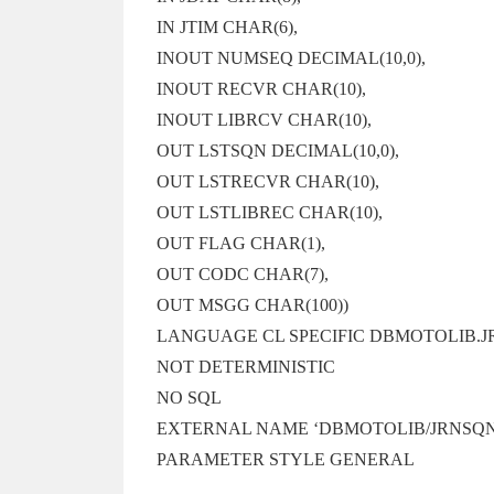
IN JTIM CHAR(6),
INOUT NUMSEQ DECIMAL(10,0),
INOUT RECVR CHAR(10),
INOUT LIBRCV CHAR(10),
OUT LSTSQN DECIMAL(10,0),
OUT LSTRECVR CHAR(10),
OUT LSTLIBREC CHAR(10),
OUT FLAG CHAR(1),
OUT CODC CHAR(7),
OUT MSGG CHAR(100))
LANGUAGE CL SPECIFIC DBMOTOLIB.
NOT DETERMINISTIC
NO SQL
EXTERNAL NAME ‘DBMOTOLIB/JRNSQ
PARAMETER STYLE GENERAL