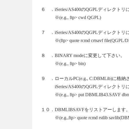
６ ．iSeries/AS400のQGPLディレク
※(e.g., ftp> cwd QGPL)
７ ．iSeries/AS400のQGPLディレクトリ
※(ftp> quote rcmd crtsavf file(QGPL/
８ ．BINARY modeに変更して下さい。
※(e.g., ftp> bin)
９ ．ローカルPC(e.g., C:DBMLib)に格
iSeries/AS400のQGPLディレクト
※(e.g., ftp> put DBMLIB43.SAVF dbmli
１０．DBMLIBSAVFをリストアーします
※(e.g.,ftp> quote rcmd rstlib savlib(DBMO