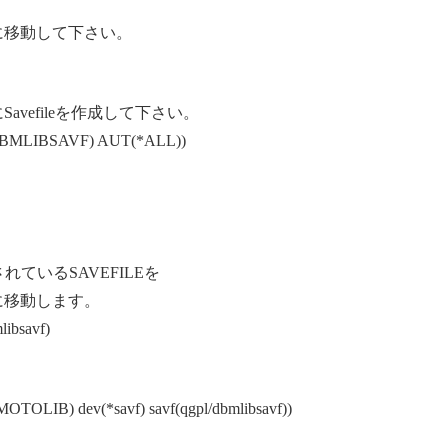
トリに移動して下さい。
にSavefileを作成して下さい。
DBMLIBSAVF) AUT(*ALL))
納されているSAVEFILEを
リに移動します。
bsavf)
。
TOLIB) dev(*savf) savf(qgpl/dbmlibsavf))