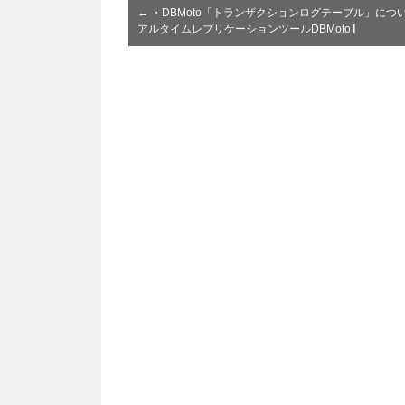
←
・DBMoto「トランザクションログテーブル」につ
アルタイムレプリケーションツールDBMoto】