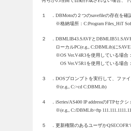
何らかの理由で自動作成されない場合、下
１ ．DBMotoの２つのsavefileの存在
※格納場所：C:Program Files_HiT Softwar
２ ．DBMLIB43.SAVFとDBMLIB51
ローカルPC(e.g., C:DBMLib)にSA
※OS Ver.V4R3を使用している場合：DB
OS Ver.V5R1を使用している場合：DB
３ ．DOSプロンプトを実行して、ファ
※(e.g., C:>cd C:DBMLib)
４ ．iSeries/AS400 IP addressの
※(e.g., C:/DBMLib>ftp 111.111.1111.11
５ ．更新権限のあるユーザかQSECOFRで、i