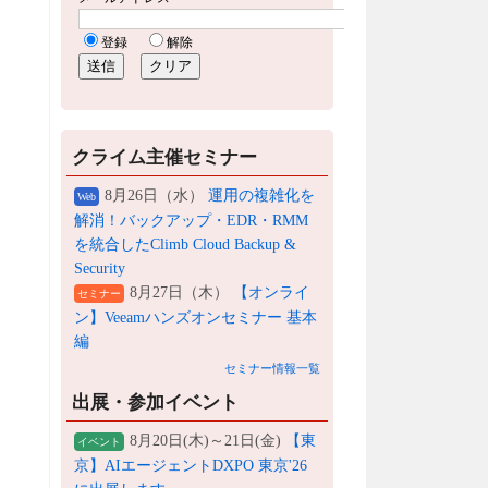
クライム主催セミナー
8月26日（水）
運用の複雑化を
Web
解消！バックアップ・EDR・RMM
を統合したClimb Cloud Backup &
Security
8月27日（木）
【オンライ
セミナー
ン】Veeamハンズオンセミナー 基本
編
セミナー情報一覧
出展・参加イベント
8月20日(木)～21日(金)
【東
イベント
京】AIエージェントDXPO 東京'26