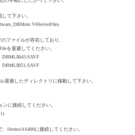
記の手順にしたがって下さい。
を確認して下さい。
e_DBMoto V6ServerFiles
.SAVFのファイルが存在しており、
VEFileを退避してください。
MLIB43.SAVF
MLIB51.SAVF
イル退避したディレクトリに移動して下さい。
FTPセクションに接続してください。
1)
Series/AS400に接続してください。