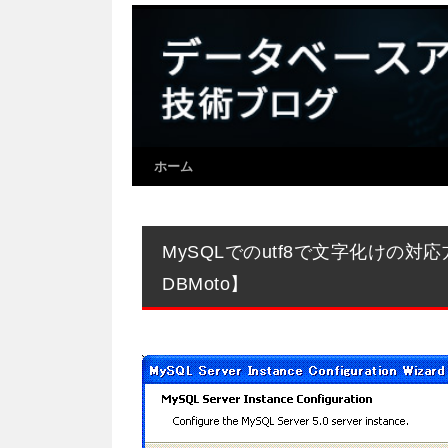
ホーム
MySQLでのutf8で文字化けの
DBMoto】