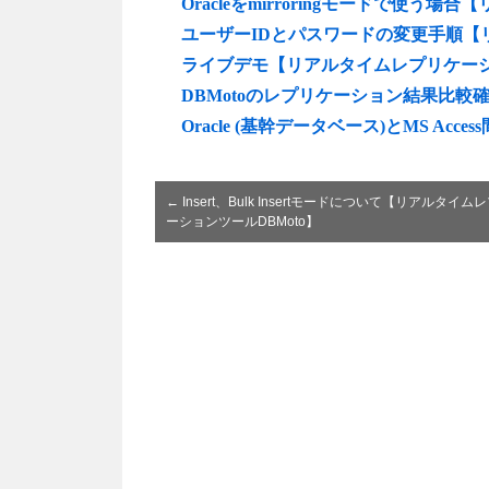
Oracleをmirroringモードで使う
ユーザーIDとパスワードの変更手順【リ
ライブデモ【リアルタイムレプリケーショ
DBMotoのレプリケーション結果比
Oracle (基幹データベース)とMS A
←
Insert、Bulk Insertモードについて【リアルタイム
ーションツールDBMoto】