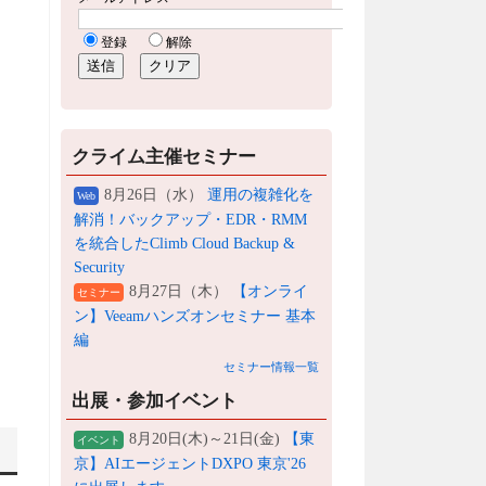
クライム主催セミナー
8月26日（水）
運用の複雑化を
Web
解消！バックアップ・EDR・RMM
を統合したClimb Cloud Backup &
Security
8月27日（木）
【オンライ
セミナー
ン】Veeamハンズオンセミナー 基本
編
セミナー情報一覧
出展・参加イベント
8月20日(木)～21日(金)
【東
イベント
京】AIエージェントDXPO 東京'26