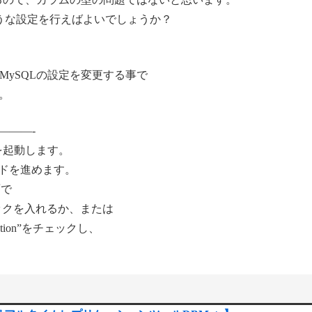
ような設定を行えばよいでしょうか？
側のMySQLの設定を変更する事で
。
———-
zard」を起動します。
、ウィザードを進めます。
画面で
sm”にチェックを入れるか、または
/Collation”をチェックし、