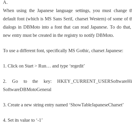
A.
When using the Japanese language settings, you must change t
default font (which is MS Sans Serif, charset Western) of some of t
dialogs in DBMoto into a font that can read Japanese. To do that,
new entry must be created in the registry to notify DBMoto.
To use a different font, specifically MS Gothic, charset Japanese:
1. Click on Start > Run… and type ‘regedit’
2. Go to the key: HKEY_CURRENT_USERSoftwareH
SoftwareDBMotoGeneral
3. Create a new string entry named ‘ShowTableJapaneseCharset’
4. Set its value to ‘-1’