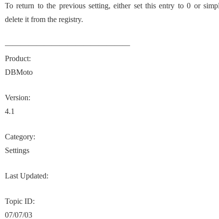
To return to the previous setting, either set this entry to 0 or simp
delete it from the registry.
————————————————
Product:
DBMoto
Version:
4.1
Category:
Settings
Last Updated:
Topic ID:
07/07/03