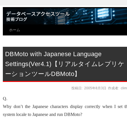
ホーム
DBMoto with Japanese Language
Settings(Ver4.1)【リアルタイムレプリケ
ーションツールDBMoto】
投稿日:
2005年8月3日
作成者:
cli
Q.
Why don’t the Japanese characters display correctly when I set t
system locale to Japanese and run DBMoto?