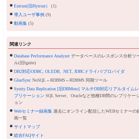
Entrust(旧Hytrust）
(1)
導入ユーザ事例
(9)
動画集
(5)
関連リンク
Database Performance Analyzer
データベースのレスポンス分析ツ
ル(旧Ignite)
DB2対応ODBC, OLEDB, .NET, JDBCドライバ/プロバイダ
GlueSync
NoSQL⇔RDBMS⇔RDBMS 同期ツール
Synity Data Replication [旧DBMoto] マルチDB対応リアルタイム
プリケーション
SQL Server、Oracleなど他種DB間のレプリケー
ョン
Webセミナー録画集
過去にオンライン配信したWEBセミナーの
画一覧
サイトマップ
総合FAQサイト