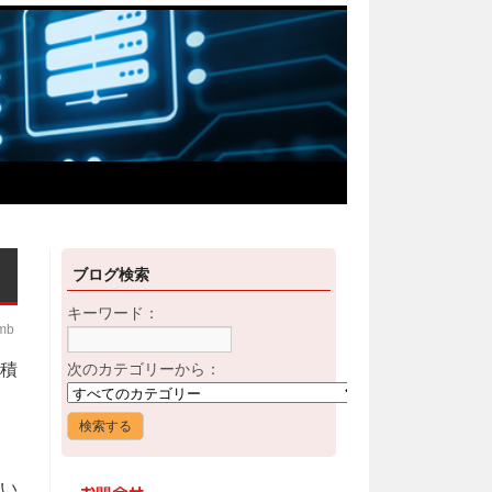
ブログ検索
キーワード：
imb
蓄積
次のカテゴリーから：
。
い