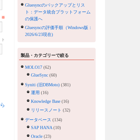
Gluesyncのバックアップとリス
ト：データ統合プラットフォーム
ル
※
の保護へ
Gluesyncの評価手順（Windows版：
2026/6/23現在)
ト
製品・カテゴリーで絞る
MOLO17
(62)
GlueSync
(60)
Syniti (旧DBMoto)
(381)
運用
(16)
Knowledge Base
(16)
ら
リリースノート
(32)
データベース
(134)
SAP HANA
(10)
Oracle
(23)