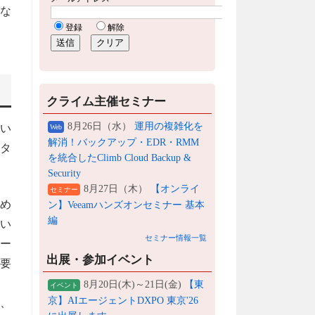
 な
クライム主催セミナー
8月26日（水）
運用の複雑化を
い
Web
解消！バックアップ・EDR・RMM
タ
を統合したClimb Cloud Backup &
Security
8月27日（木）
【オンライ
セミナー
め
ン】Veeamハンズオンセミナー 基本
編
てい
セミナー情報一覧
ャー
出展・参加イベント
要
8月20日(木)～21日(金)
【東
イベント
京】AIエージェントDXPO 東京'26
、