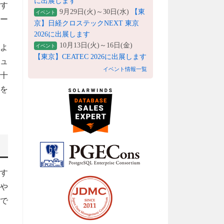
に出展します
す
9月29日(火)～30日(水)
【東
イベント
ォー
京】日経クロステックNEXT 東京
2026に出展します
10月13日(火)～16日(金)
よ
イベント
【東京】CEATEC 2026に出展します
ュ
イベント情報一覧
十
を
す
や
敗で