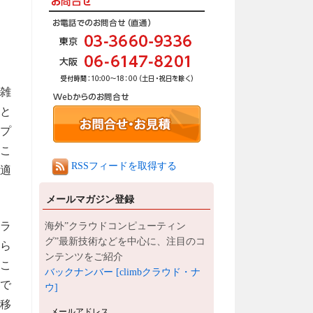
複雑
と
アプ
。こ
RSSフィードを取得する
最適
メールマガジン登録
クラ
海外”クラウドコンピューティン
グ”最新技術などを中心に、注目のコ
ら
ンテンツをご紹介
こ
バックナンバー [climbクラウド・ナ
で
ウ]
の移