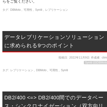
らをご覧ください。
タグ:
DBMoto
,
可用性
,
Syniti
,
レプリケーション
データレプリケーションソリューション
に求められる9つのポイント
投稿日:
2022年11月9日
作成者:
cli
Syniti (旧DBMoto
タグ:
レプリケーション
,
DBMoto
,
可用性
,
Syniti
DB2/400 <=> DB2/400間でのデータベー
ス・シンクロナイゼーション（双方向リ