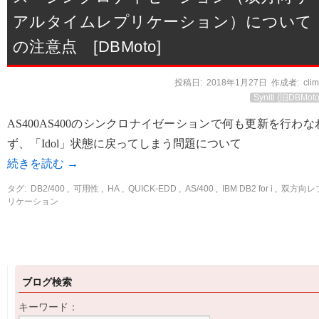
アルタイムレプリケーション）について
の注意点 [DBMoto]
投稿日:
2018年1月27日
作成者:
cli
Syniti (旧DBMoto
AS400AS400のシンクロナイゼーションで何も更新を行わな
ず、「Idol」状態に戻ってしまう問題について
続きを読む
→
タグ:
DB2/400
,
可用性
,
HA
,
QUICK-EDD
,
AS/400
,
IBM DB2 for i
,
双方向レ
リケーション
ブログ検索
キーワード：