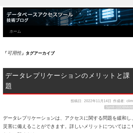
ホーム
可用性
「
」タグアーカイブ
データレプリケーションのメリットと課
題
投稿日:
2022年11月14日
作成者:
cli
Syniti (旧DBMoto
データレプリケーションは、アクセスに関する問題を緩和し
災害に備えることができます。詳しいメリットについてはこ