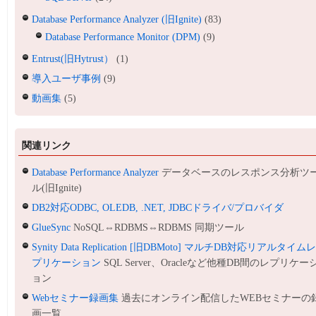
Database Performance Analyzer (旧Ignite)
(83)
Database Performance Monitor (DPM)
(9)
Entrust(旧Hytrust）
(1)
導入ユーザ事例
(9)
動画集
(5)
関連リンク
Database Performance Analyzer
データベースのレスポンス分析ツ
ル(旧Ignite)
DB2対応ODBC, OLEDB, .NET, JDBCドライバ/プロバイダ
GlueSync
NoSQL⇔RDBMS⇔RDBMS 同期ツール
Synity Data Replication [旧DBMoto] マルチDB対応リアルタイム
プリケーション
SQL Server、Oracleなど他種DB間のレプリケー
ョン
Webセミナー録画集
過去にオンライン配信したWEBセミナーの
画一覧