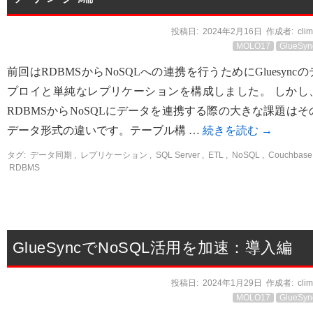
投稿日:
2024年2月16日
作成者:
cli
MOLO17
GlueSyn
前回はRDBMSからNoSQLへの連携を行うためにGluesyncの
プロイと単純なレプリケーションを構成しました。 しかし
RDBMSからNoSQLにデータを連携する際の大きな課題はそ
データ形式の違いです。テーブル構 …
続きを読む
→
タグ:
データ同期
,
レプリケーション
,
SQL Server
,
ETL
,
NoSQL
,
Couchbase
RDBMS
GlueSyncでNoSQL活用を加速：導入編
投稿日:
2024年1月29日
作成者:
cli
MOLO17
GlueSyn