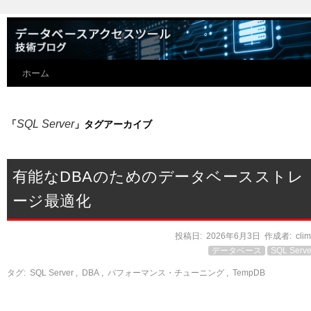
ホーム
SQL Server
「
」タグアーカイブ
有能なDBAのためのデータベースストレ
ージ最適化
投稿日:
2026年6月3日
作成者:
cli
データベース
SQL Serve
タグ:
SQL Server
,
DBA
,
パフォーマンス・チューニング
,
TempDB