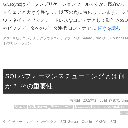
GlueSyncはデータレプリケーションツールですが、既存のソ
トウェアと大きく異なり、以下の点に特化しています。 ク
ウドネイティブでステートレスなコンテナとして動作 NoSQ
やビッグデータへのデータ連携 コンテナで …
続きを読む
→
タグ:
同期
,
コンテナ
,
クラウドネイティブ
,
SQL Server
,
NoSQL
,
Couchbas
レプリレーション
SQLパフォーマンスチューニングとは何
か？ その重要性
投稿日:
2023年2月25日
作成者:
cli
Oracle
SQL Server
データベース
Database Performance Analyzer 
Ignit
タグ:
チューニング
,
インデックス
,
SQL Server
,
Oracle
,
MySQL
,
SQL