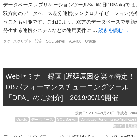
データベースレプリケーションツールSyniti(旧DBMoto)では
双方向のデータベース差分連携(シンクロナイゼーション)を
うことも可能です。これにより、双方のデータベースで更新
発生する連携システムなどの運用要件に …
続きを読む
→
タグ:
スクリプト
,
設定
,
SQL Server
,
AS/400
,
Oracle
Webセミナー録画 [遅延原因を楽々特定！
DBパフォーマンスチューニングツール
「DPA」のご紹介] 2019/09/19開催
投稿日:
2019年9月20日
作成者:
cli
Oracle
データベース
SQL Server
Database Performance Analyzer 
Ignite)
動画