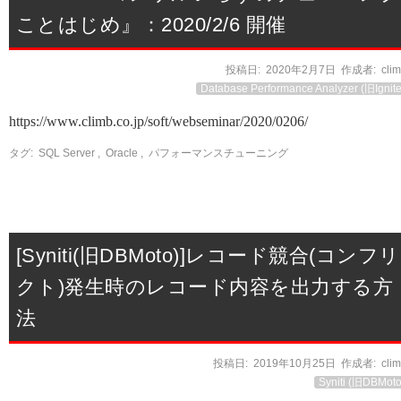
ことはじめ』：2020/2/6 開催
投稿日:
2020年2月7日
作成者:
cli
Database Performance Analyzer (旧Ignite
https://www.climb.co.jp/soft/webseminar/2020/0206/
タグ:
SQL Server
,
Oracle
,
パフォーマンスチューニング
[Syniti(旧DBMoto)]レコード競合(コンフリ
クト)発生時のレコード内容を出力する方
法
投稿日:
2019年10月25日
作成者:
cli
Syniti (旧DBMoto