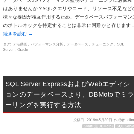
データベースのパフォーマンス監視やチューニングにお悩み
はありませんか？SQLクエリやコード、リソース不足など
様々な要因が相互作用するため、データベースパフォーマン
のボトルネックを特定することは非常に困難かと存じます 
続きを読む
→
タグ:
デモ動画
,
パフォーマンス分析
,
データベース
,
チューニング
,
SQL
Server
,
Oracle
SQL Server ExpressおよびWebエディシ
ョンのデータベースより、DBMotoでミ
ーリングを実行する方法
投稿日:
2019年5月30日
作成者:
cli
Syniti (旧DBMoto)
SQL Serve