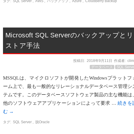
タグ:
SQL Server
,
AWS
,
バックアップ
,
Azure
,
CloudBerry Backup
Microsoft SQL Serverのバックアップとリ
ストア手法
投稿日:
2018年9月11日
作成者:
cli
データベース
SQL Serve
MSSQLは、マイクロソフトが開発したWindowsプラットフ
ーム上で、最も一般的なリレーショナルデータベース管理シ
テムです。このデータベースソフトウェア製品の主な機能は
他のソフトウェアアプリケーションによって要求 …
続きを
む
→
タグ:
SQL Server
,
脱Oracle