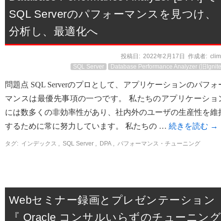
SQL Serverのパフォーマンスを見つけ、
分析し、最適化へ
投稿日:
2022年2月17日
作成者:
cli
SQL Server
Database Performance Analyzer (旧Ignite
問題点 SQL Serverのプロとして、アプリケーションのパフォ
マンスは最優先事項の一つです。 私たちのアプリケーショ
には数多くの非効率性があり、社内外のユーザの生産性を維
するために常に努力しています。 私たちの …
続きを読む
→
タグ:
インデックス
,
SQL Server
,
DPA
,
パフォーマンス・チューニング
Webセミナー録画とプレゼンテーション
『 Oracle コンサルいらずのチューニン