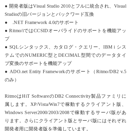
● 開発者版はVisual Studio 2010とフルに統合され、Visual
Studioの旧バージョンとバックワード互換
● .NET Framework 4.0のサポート
● Ritmo/iではCCSIDオーバライドのサポートを機能アッ
プ
● SQLシンタックス、カタログ・クエリー、IBM i シス
テムでのNUMERIC型とDECIMAL型間でのデータタイ
プ変換のサポートを機能アップ
● ADO.net Entity Frameworkのサポート（Ritmo/DB2 v.5
のみ）
RitmoはHiT SoftwareのDB2 Connectivity製品ファミリに
属します。XP/Vista/Win7で稼動するクライアント版、
Windows Server2000/2003/2008で稼動するサーバ版があ
ります。さらにクライアント版とサーバ版にはそれぞれ
開発者用に開発者版を準備しています。