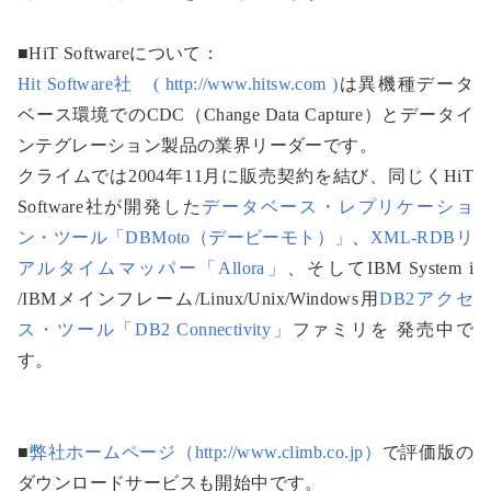
■HiT Softwareについて：
Hit Software社 ( http://www.hitsw.com )
は異機種データ
ベース環境でのCDC（Change Data Capture）とデータイ
ンテグレーション製品の業界リーダーです。
クライムでは2004年11月に販売契約を結び、同じくHiT
Software社が開発した
データベース・レプリケーショ
ン・ツール「DBMoto（デービーモト）」
、
XML-RDBリ
アルタイムマッパー「Allora」
、そしてIBM System i
/IBMメインフレーム/Linux/Unix/Windows用
DB2アクセ
ス・ツール「DB2 Connectivity」
ファミリを 発売中で
す。
■
弊社ホームページ（http://www.climb.co.jp）
で評価版の
ダウンロードサービスも開始中です。