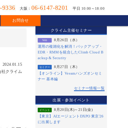
-9336
06-6147-8201
大阪：
平日 10:00～18:00
お問合せ
クライム主催セミナー
8月26日（水）
Web
運用の複雑化を解消！バックアップ・
EDR・RMMを統合したClimb Cloud B
ackup & Security
2024.01.15
8月27日（木）
セミナー
会社クライム
【オンライン】Veeamハンズオンセミ
ナー 基本編
セミナー情報一覧
出展・参加イベント
8月20日(木)～21日(金)
イベント
【東京】AIエージェントDXPO 東京'26
に出展します