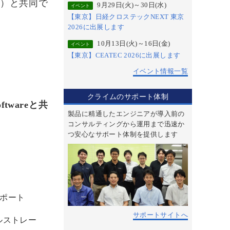
ッツ）と共同で
9月29日(火)～30日(水)
イベント
【東京】日経クロステックNEXT 東京
2026に出展します
10月13日(火)～16日(金)
イベント
【東京】CEATEC 2026に出展します
イベント情報一覧
クライムのサポート体制
Softwareと共
製品に精通したエンジニアが導入前の
コンサルティングから運用まで迅速か
つ安心なサポート体制を提供します
をサポート
サポートサイトへ
ルストレー