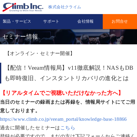
株式会社クライム
製品・サービス
サポート
会社情報
お問合せ
セミナー情報
【オンライン・セミナー開催】
【配信！Veeam情報局】v11徹底解説！NASもDB
も即時復旧、インスタントリカバリの進化とは
【リアルタイムでご視聴いただけなかった方へ】
当日のセミナーの録画または再録を、情報局サイトにてご用
意しております。
https://www.climb.co.jp/veeam_portal/knowledge-base-18866
過去に開催したセミナーは
こちら
登録が必要ですので、まだの方は下記フォームからご連絡く