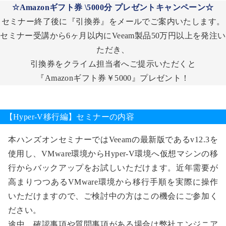
☆Amazonギフト券 \5000分 プレゼントキャンペーン☆
セミナー終了後に『引換券』をメールでご案内いたします。
セミナー受講から6ヶ月以内にVeeam製品50万円以上を発注い
ただき、
引換券をクライム担当者へご提示いただくと
『Amazonギフト券￥5000』プレゼント！
【Hyper-V移行編】セミナーの内容
本ハンズオンセミナーではVeeamの最新版であるv12.3を
使用し、VMware環境からHyper-V環境へ仮想マシンの移
行からバックアップをお試しいただけます。近年需要が
高まりつつあるVMware環境から移行手順を実際に操作
いただけますので、ご検討中の方はこの機会にご参加く
ださい。
途中、確認事項や質問事項がある場合は弊社エンジニア