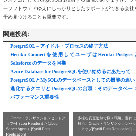
ーソフトウェアゆえにしっかりとしたサポートができる会社
予め見つけることも重要です。
関連投稿:
PostgreSQL – アイドル・プロセスの終了方法
Heroku Connectを使用してユーザはHeroku Postgres
Salesforce のデータを同期
Azure Database for PostgreSQLを使い始めるにあたって
PostgreSQLとMySQLのデータベースとしての機能の違い
進化するクエリと PostgreSQLの台頭：そのデータベー 
パフォーマンス重要性
←
Oracleトランザクションセットア
多様な変更追跡で様々環境、要件に
ップ例（Log ReaderまたはLog
対応、Oracleトランザクションセッ
Server Agent）[Syniti Data
トアップ[Syniti Data Replication]
→
Replication]