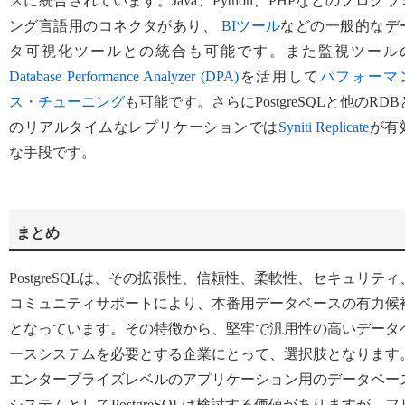
スに統合されています。Java、Python、PHPなどのプログラ
ング言語用のコネクタがあり、
BIツール
などの一般的なデ
タ可視化ツールとの統合も可能です。また監視ツール
Database Performance Analyzer (DPA)
を活用して
パフォーマ
ス・チューニング
も可能です。さらにPostgreSQLと他のRDB
のリアルタイムなレプリケーションでは
Syniti Replicate
が有
な手段です。
まとめ
PostgreSQLは、その拡張性、信頼性、柔軟性、セキュリティ
コミュニティサポートにより、本番用データベースの有力候
となっています。その特徴から、堅牢で汎用性の高いデータ
ースシステムを必要とする企業にとって、選択肢となります
エンタープライズレベルのアプリケーション用のデータベー
システムとしてPostgreSQLは検討する価値がありますが、フ