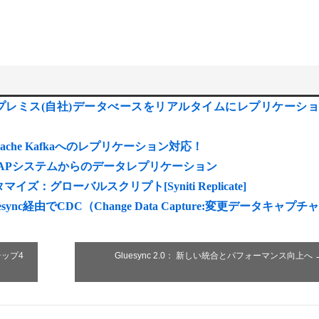
/RDS)へオンプレミス(自社)データべースをリアルタイムにレプリケーシ
ブログ Apache Kafkaへのレプリケーション対応！
使用したSAPシステムからのデータレプリケーション
グローバルスクリプト[Syniti Replicate]
luesync経由でCDC（Change Data Capture:変更データキャプチ
テップ4
Gluesync 2.0： 新しい統合とパフォーマンス向上へ