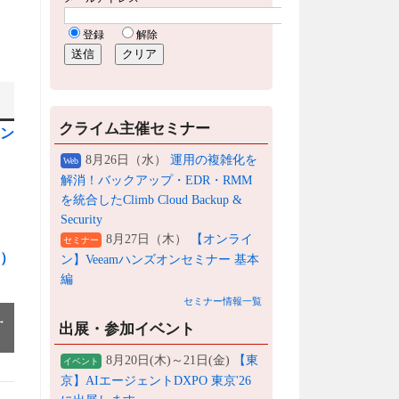
クライム主催セミナー
ョン
8月26日（水）
運用の複雑化を
Web
解消！バックアップ・EDR・RMM
を統合したClimb Cloud Backup &
Security
8月27日（木）
【オンライ
セミナー
ャ）
ン】Veeamハンズオンセミナー 基本
編
セミナー情報一覧
→
出展・参加イベント
8月20日(木)～21日(金)
【東
イベント
京】AIエージェントDXPO 東京'26