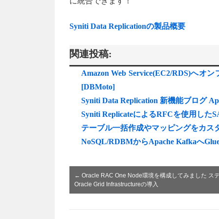
に統合できます！
Syniti Data Replicationの製品概要
関連投稿:
Amazon Web Service(EC2
[DBMoto]
Syniti Data Replication 新機能
Syniti ReplicateによるRFCを
テーブル一括作成やマッピングをカスタマイズ：
NoSQL/RDBMからApache KafkaへG
←
Oracle RAC One Node環境を構成してみました ス
Oracle Grid Infrastructureの導入