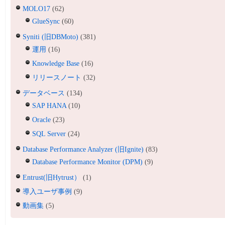
MOLO17
(62)
GlueSync
(60)
Syniti (旧DBMoto)
(381)
運用
(16)
Knowledge Base
(16)
リリースノート
(32)
データベース
(134)
SAP HANA
(10)
Oracle
(23)
SQL Server
(24)
Database Performance Analyzer (旧Ignite)
(83)
Database Performance Monitor (DPM)
(9)
Entrust(旧Hytrust）
(1)
導入ユーザ事例
(9)
動画集
(5)