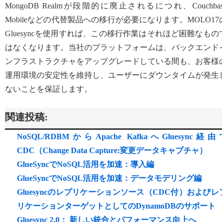
MongoDB Realmが段階的に廃止されるにつれ、Couchbas
Mobileなどの代替製品への移行が必要になります。MOLO17
Gluesyncを使用すれば、この移行作業はそれほど困難なもの
はなくなります。当社のプラットフォームは、バックエンド
ンフラストラクチャをアップグレードしている間も、お客様
運用環境の安定性を維持し、ユーザーにダウンタイムが発生
ないことを保証します。
関連投稿:
NoSQL/RDBMからApache KafkaへGluesync経由
CDC（Change Data Capture:変更データキャプチャ）
GlueSyncでNoSQL活用を加速：導入編
GlueSyncでNoSQL活用を加速：データモデリング編
Gluesyncのレプリケーションソース（CDC付）およびレ
リケーションターゲットとしてのDynamoDBのサポート
Gluesync 2.0： 新しい統合とパフォーマンス向上へ