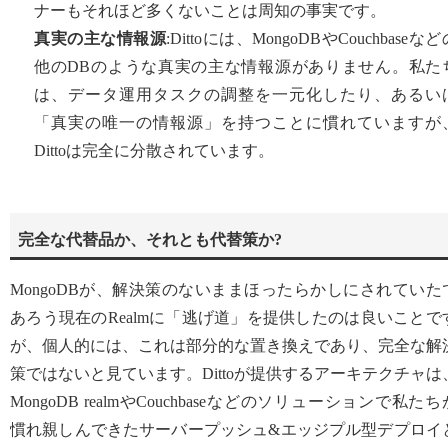
ナーもそれほど多くないことは周知の事実です。
真実の主な情報源
:Dittoには、MongoDBやCouchbaseなど
他のDBのような真実の主な情報源がありません。私た
は、データ運用タスクの調整を一元化したり、あるい
「真実の唯一の情報源」を持つことに慣れていますが
Dittoは完全に分散されています。
完全な代替品か、それとも代替策か?
MongoDBが、解決策のないままほったらかしにされていた
あろう現在のRealmに「逃げ道」を提供したのは良いことで
が、個人的には、これは部分的な置き換えであり、完全な解
策ではないと見ています。Dittoが提供するアーキテクチャは
MongoDB realmやCouchbaseなどのソリューションで私たち
慣れ親しんできたサーバープッシュ&エッジプル型デプロイ