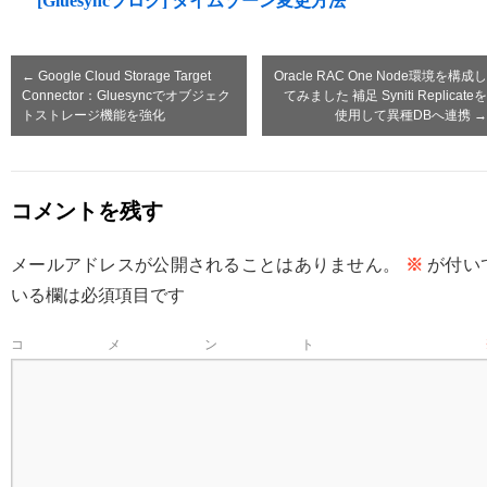
[Gluesyncブログ] タイムゾーン変更方法
←
Google Cloud Storage Target
Oracle RAC One Node環境を構成し
Connector：Gluesyncでオブジェク
てみました 補足 Syniti Replicateを
トストレージ機能を強化
使用して異種DBへ連携
→
コメントを残す
メールアドレスが公開されることはありません。
※
が付い
いる欄は必須項目です
コメント