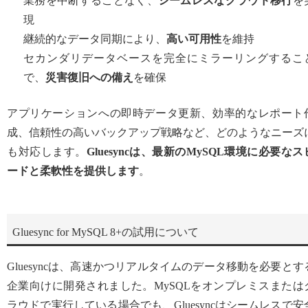
業務を中断することなく、
シームレスなクラウド移行
を
現
継続的なデータ同期により、
高い可用性
を維持
セカンダリデータベースを完全にミラーリングするこ
で、
災害復旧への備え
を確保
アプリケーションへの即時データ更新、効率的なレポート
成、信頼性の高いバックアップ戦略など、どのようなニーズ
も対応します。
Gluesyncは、最新のMySQL環境に必要なス
ードと柔軟性を提供します
。
Gluesync for MySQL 8+の試用について
Gluesyncは、高速かつリアルタイムのデータ移動を必要とす
企業向けに開発されました。MySQLをオンプレミスまたは
ラウドで実行している場合でも、Gluesyncはシームレスで安