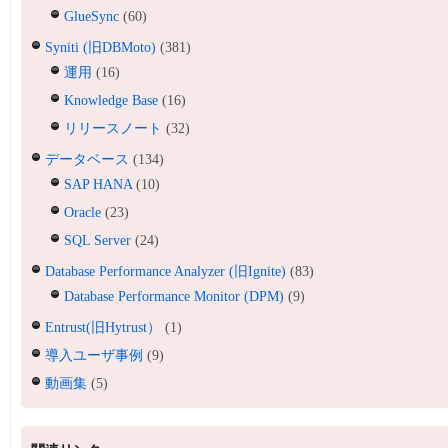
GlueSync
(60)
Syniti (旧DBMoto)
(381)
運用
(16)
Knowledge Base
(16)
リリースノート
(32)
データベース
(134)
SAP HANA
(10)
Oracle
(23)
SQL Server
(24)
Database Performance Analyzer (旧Ignite)
(83)
Database Performance Monitor (DPM)
(9)
Entrust(旧Hytrust）
(1)
導入ユーザ事例
(9)
動画集
(5)