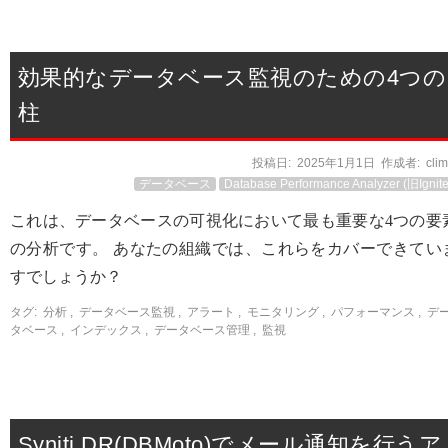
効果的なデータベース監視のための4つの
柱
投稿日:
2025年1月1日
作成者:
cli
データベース
Database Performance Analyzer (旧Ignite
これは、データベースの可視化において最も重要な4つの要
の分析です。 あなたの組織では、これらをカバーできてい
すでしょうか？
タグ:
分析
,
データベース監視
,
アラート
,
モニタリング
,
パフォーマンス
,
デ
タベース
,
インデックス
,
データベース管理
,
監視
Syniti DR(DBMoto)でメール通知を行うア