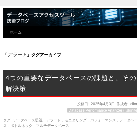
ホーム
アラート
「
」タグアーカイブ
4つの重要なデータベースの課題と、その
解決策
投稿日:
2025年4月3日
作成者:
cli
Database Performance Analyzer (旧Ignite
タグ:
データベース監視
,
アラート
,
モニタリング
,
パフォーマンス
,
データベ
ス
,
ボトルネック
,
マルチデータベース