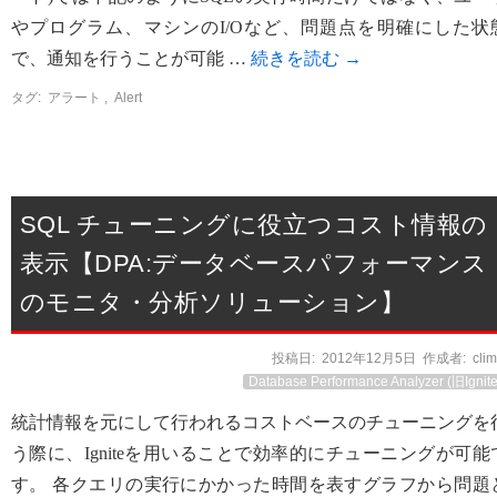
やプログラム、マシンのI/Oなど、問題点を明確にした状
で、通知を行うことが可能 …
続きを読む
→
タグ:
アラート
,
Alert
SQL チューニングに役立つコスト情報の
表示【DPA:データベースパフォーマンス
のモニタ・分析ソリューション】
投稿日:
2012年12月5日
作成者:
cli
Database Performance Analyzer (旧Ignite
統計情報を元にして行われるコストベースのチューニングを
う際に、Igniteを用いることで効率的にチューニングが可能
す。 各クエリの実行にかかった時間を表すグラフから問題