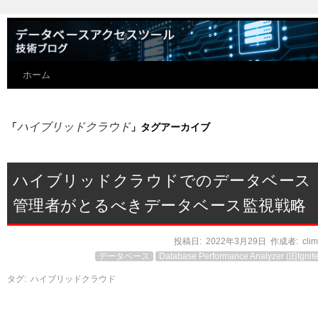
ホーム
ハイブリッドクラウド
「
」タグアーカイブ
ハイブリッドクラウドでのデータベース
管理者がとるべきデータベース監視戦略
投稿日:
2022年3月29日
作成者:
cli
データベース
Database Performance Analyzer (旧Ignite
タグ:
ハイブリッドクラウド