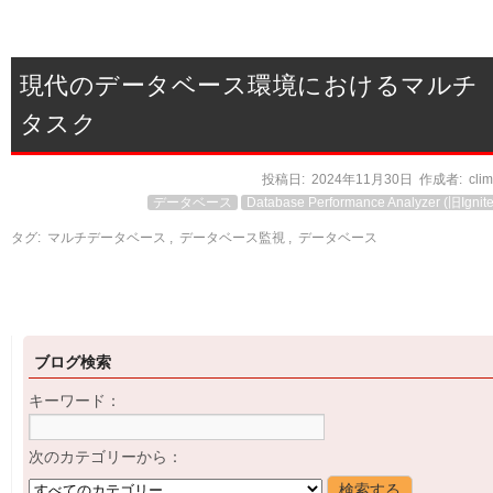
現代のデータベース環境におけるマルチ
タスク
投稿日:
2024年11月30日
作成者:
cli
データベース
Database Performance Analyzer (旧Ignite
タグ:
マルチデータベース
,
データベース監視
,
データベース
ブログ検索
キーワード：
次のカテゴリーから：