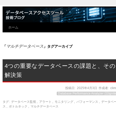
ホーム
マルチデータベース
「
」タグアーカイブ
4つの重要なデータベースの課題と、その
解決策
投稿日:
2025年4月3日
作成者:
cli
Database Performance Analyzer (旧Ignite
タグ:
データベース監視
,
アラート
,
モニタリング
,
パフォーマンス
,
データベ
ス
,
ボトルネック
,
マルチデータベース