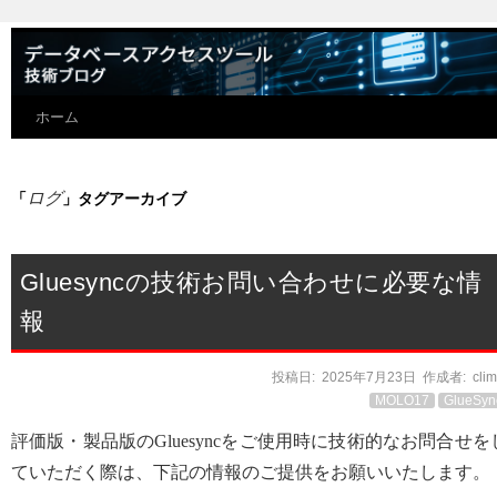
ホーム
ログ
「
」タグアーカイブ
Gluesyncの技術お問い合わせに必要な情
報
投稿日:
2025年7月23日
作成者:
cli
MOLO17
GlueSyn
評価版・製品版のGluesyncをご使用時に技術的なお問合せを
ていただく際は、下記の情報のご提供をお願いいたします。