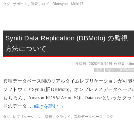
タグ:
サポート
,
調査
,
ログ
,
Gluesync
,
Molo17
Syniti Data Replication (DBMoto) の監視
方法について
投稿日:
2020年6月5日
作成者:
cli
運用
Syniti (旧DBMoto
異種データベース間のリアルタイムレプリケーションが可能
ソフトウェアSyniti (旧DBMoto)。オンプレミスデータベース
もちろん、Amazon RDSやAzure SQL Databaseといったクラ
ドのデータ …
続きを読む
→
タグ:
レプリケーション
,
監視
,
クラウド
,
異種データベース
,
ログ