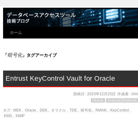
ホーム
暗号化
「
」タグアーカイブ
Entrust KeyControl Vault for Oracle
投稿日:
2023年12月23日
作成者:
cli
Oracle
Entrust(旧Hytrust
タグ:
MEK
,
Oracle
,
DEK
,
オラクル
,
TDE
,
暗号化
,
RMAN
,
KeyControl
,
KMS
,
KMIP