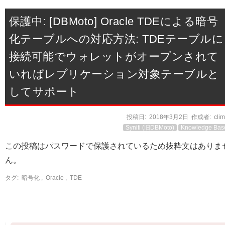
保護中: [DBMoto] Oracle TDEによる暗号
化テーブルへの対応方法: TDEテーブルに
接続可能でウォレットがオープンされて
いればレプリケーション対象テーブルと
してサポート
投稿日:
2018年3月2日
作成者:
cli
Syniti (旧DBMoto)
Knowledge Bas
この投稿はパスワードで保護されているため抜粋文はありま
ん。
タグ:
暗号化
,
Oracle
,
TDE