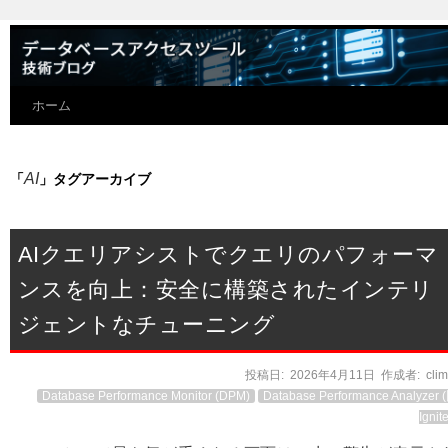
ホーム
AI
「
」タグアーカイブ
AIクエリアシストでクエリのパフォーマ
ンスを向上：安全に構築されたインテリ
ジェントなチューニング
投稿日:
2026年4月11日
作成者:
cli
Database Performance Monitor (DPM)
Database Performance Analyzer 
Ignit