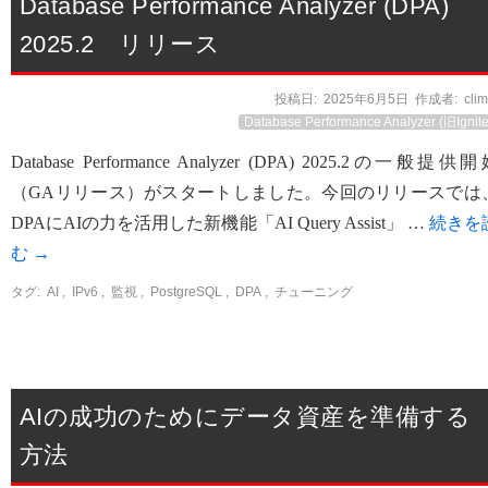
Database Performance Analyzer (DPA)
2025.2 リリース
投稿日:
2025年6月5日
作成者:
cli
Database Performance Analyzer (旧Ignite
Database Performance Analyzer (DPA) 2025.2の一般提供
（GAリリース）がスタートしました。今回のリリースでは
DPAにAIの力を活用した新機能「AI Query Assist」 …
続きを
む
→
タグ:
AI
,
IPv6
,
監視
,
PostgreSQL
,
DPA
,
チューニング
AIの成功のためにデータ資産を準備する
方法