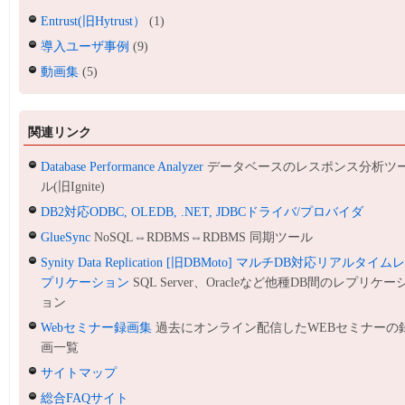
Entrust(旧Hytrust）
(1)
導入ユーザ事例
(9)
動画集
(5)
関連リンク
Database Performance Analyzer
データベースのレスポンス分析ツ
ル(旧Ignite)
DB2対応ODBC, OLEDB, .NET, JDBCドライバ/プロバイダ
GlueSync
NoSQL⇔RDBMS⇔RDBMS 同期ツール
Synity Data Replication [旧DBMoto] マルチDB対応リアルタイム
プリケーション
SQL Server、Oracleなど他種DB間のレプリケー
ョン
Webセミナー録画集
過去にオンライン配信したWEBセミナーの
画一覧
サイトマップ
総合FAQサイト