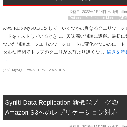
投稿日:
2022年8月14日
作成者:
cli
Database Performance Monitor (DPM
AWS RDS MySQLに対して、いくつかの異なるクエリワーク
ードをテストしているときに、興味深い問題に遭遇。最初に
づいた問題は、クエリのワークロードに変化がないのに、ト
タルな時間でトップのクエリが以前より遅くな …
続きを読
→
タグ:
MySQL
,
AWS
,
DPM
,
AWS RDS
Syniti Data Replication 新機能ブログ②
Amazon S3へのレプリケーション対応
投稿日:
2019年12月2日
作成者:
cli