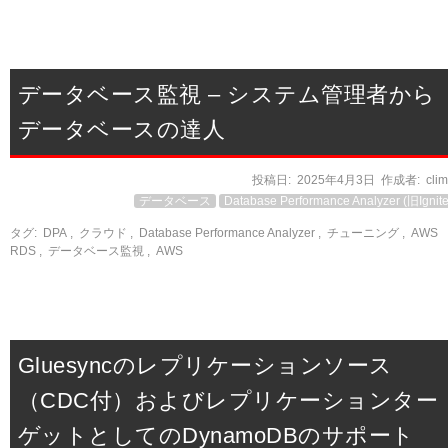
データベース監視 – システム管理者から
データベースの達人
投稿日:
2025年4月3日
作成者:
cli
データベース
Database Performance Analyzer (旧Ignite
タグ:
DPA
,
クラウド
,
Database Performance Analyzer
,
チューニング
,
AWS
RDS
,
データベース監視
,
AWS
Gluesyncのレプリケーションソース
（CDC付）およびレプリケーションター
ゲットとしてのDynamoDBのサポート