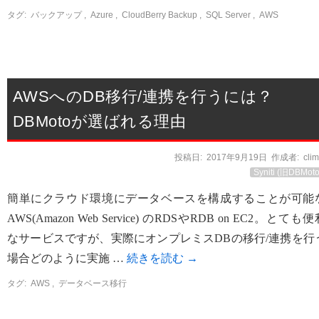
タグ:
バックアップ
,
Azure
,
CloudBerry Backup
,
SQL Server
,
AWS
AWSへのDB移行/連携を行うには？
DBMotoが選ばれる理由
投稿日:
2017年9月19日
作成者:
cli
Syniti (旧DBMoto
簡単にクラウド環境にデータベースを構成することが可能
AWS(Amazon Web Service) のRDSやRDB on EC2。とても
なサービスですが、実際にオンプレミスDBの移行/連携を行
場合どのように実施 …
続きを読む
→
タグ:
AWS
,
データベース移行