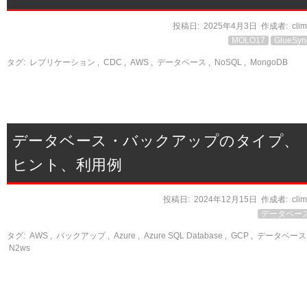
投稿日:
2025年4月3日
作成者:
cli
MOLO17
GlueSyn
タグ:
レプリケーション
,
CDC
,
AWS
,
データベース
,
NoSQL
,
MongoDB
データベース・バックアップのタイプ、
ヒント、利用例
投稿日:
2024年12月15日
作成者:
cli
データベー
タグ:
AWS
,
バックアップ
,
Azure
,
Azure SQL Database
,
GCP
,
データベース
N2ws