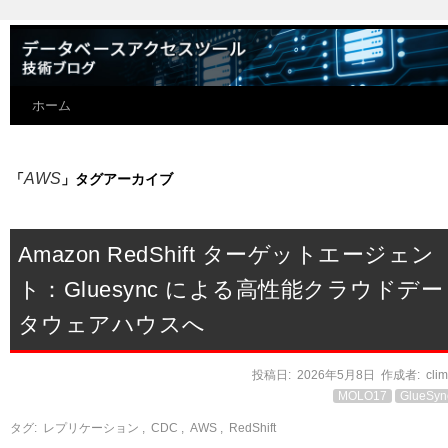
ホーム
AWS
「
」タグアーカイブ
Amazon RedShift ターゲットエージェン
ト：Gluesync による高性能クラウドデー
タウェアハウスへ
投稿日:
2026年5月8日
作成者:
cli
MOLO17
GlueSyn
タグ:
レプリケーション
,
CDC
,
AWS
,
RedShift