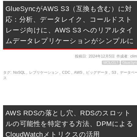
GlueSyncがAWS S3（互換も含む）に対
応：分析、データレイク、コールドスト
レージ向けに、AWS S3 へのリアルタイ
ムデータレプリケーションがシンプルに
投稿日:
2024年12月5日
作成者:
cli
MOLO17
GlueSyn
タグ:
NoSQL
,
レプリケーション
,
CDC
,
AWS
,
ビッグデータ
,
S3
,
データベ
ス
AWS RDSの落とし穴、RDSのスロット
ルの可能性を特定する方法、DPMによる
CloudWatchメトリクスの活用