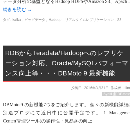
データ分析の基盤となるHadoop HDFSやAmazon S3、Apach 
続きを読む
→
タグ:
kafka
,
ビッグデータ
,
Hadoop
,
リアルタイムレプリケーション
,
S3
RDBからTeradata/Hadoopへのレプリケ
ーション対応、Oracle/MySQLパフォーマ
ンス向上等・・・DBMoto 9 最新機能
投稿日:
2016年3月31日
作成者:
cli
Syniti (旧DBMoto
DBMoto 9 の新機能7つをご紹介します。 個々の新機能詳細
別途ブログにて近日中に公開予定です。 1. Managemen
Center(管理ツール)の操作性・見易さの向上