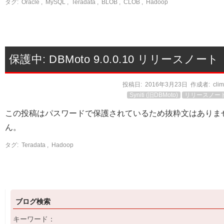
タグ:
Oracle
,
MySQL
,
Teradata
,
BLOB
,
CLOB
,
Hadoop
保護中: DBMoto 9.0.0.10 リリースノート
投稿日:
2016年3月23日
作成者:
cli
Syniti (旧DBMoto)
リリースノー
この投稿はパスワードで保護されているため抜粋文はありま
ん。
タグ:
Teradata
,
Hadoop
ブログ検索
キーワード：