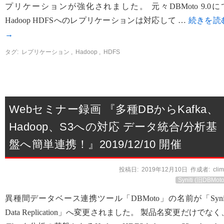
プリケーションが強化されました。 元々DBMoto 9.0に
Hadoop HDFSへのレプリケーションは対応して …
続きを読
→
タグ:
レプリケーション
,
Hadoop
,
HDFS
Webセミナー録画 『多種DBからKafka、
Hadoop、S3への対応 データ統合/分析基
盤へ簡単連携！』2019/12/10 開催
投稿日:
2019年12月10日
作成者:
cli
Syniti (旧DBMoto
異種間データベース連携ツール「DBMoto」の名前が「Synit
Data Replication」へ変更されました。 製品名変更だけでなく