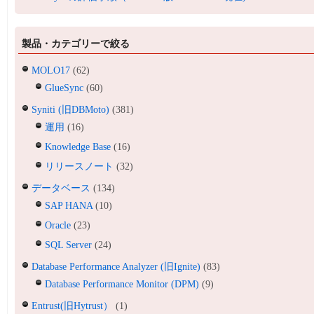
製品・カテゴリーで絞る
MOLO17
(62)
GlueSync
(60)
Syniti (旧DBMoto)
(381)
運用
(16)
Knowledge Base
(16)
リリースノート
(32)
データベース
(134)
SAP HANA
(10)
Oracle
(23)
SQL Server
(24)
Database Performance Analyzer (旧Ignite)
(83)
Database Performance Monitor (DPM)
(9)
Entrust(旧Hytrust）
(1)