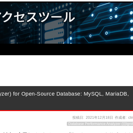
zer) for Open-Source Database: MySQL, MariaDB,
投稿日:
2021年12月18日
作成者:
cl
Database Performance Analyzer (旧Ignit