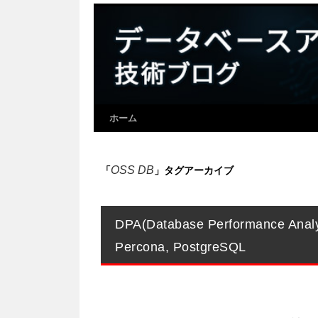
ホーム
OSS DB
「
」タグアーカイブ
DPA(Database Performance Analy
Percona, PostgreSQL