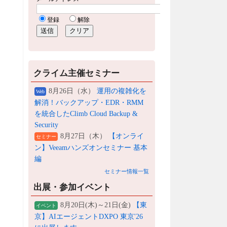
クライム主催セミナー
8月26日（水）
運用の複雑化を
Web
解消！バックアップ・EDR・RMM
を統合したClimb Cloud Backup &
Security
8月27日（木）
【オンライ
セミナー
ン】Veeamハンズオンセミナー 基本
編
セミナー情報一覧
出展・参加イベント
8月20日(木)～21日(金)
【東
イベント
京】AIエージェントDXPO 東京'26