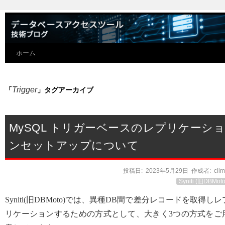
ホーム
Trigger
「
」タグアーカイブ
MySQL トリガーベースのレプリケーシ
ンセットアップについて
投稿日:
2023年5月29日
作成者:
cli
Syniti (旧DBMoto
Syniti(旧DBMoto)では、異種DB間で差分レコードを取得しレ
リケーションするための方式として、大きく3つの方式をご