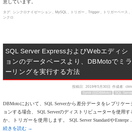
意しています。
タグ:
シンクロナイゼーション
,
MySQL
,
トリガー
,
Trigger
,
トリガーベース
,
ンクロ
SQL Server ExpressおよびWebエディシ
ョンのデータベースより、DBMotoでミ
ーリングを実行する方法
投稿日:
2019年5月30日
作成者:
cli
Syniti (旧DBMoto)
SQL Serve
DBMotoにおいて、SQL Serverから差分データをレプリケー
ョンする場合、 SQL Serverのディストリビューターを使用す
か、トリガーを使用します。 SQL Server StandardやEnterpr 
続きを読む
→