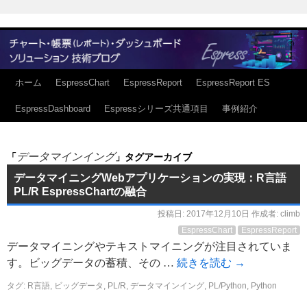
ホーム
EspressChart
EspressReport
EspressReport ES
EspressDashboard
Espressシリーズ共通項目
事例紹介
データマインイング
「
」タグアーカイブ
データマイニングWebアプリケーションの実現：R言語
PL/R EspressChartの融合
投稿日:
2017年12月10日
作成者:
climb
EspressChart
EspressReport
データマイニングやテキストマイニングが注目されていま
す。ビッグデータの蓄積、その …
続きを読む
→
タグ:
R言語
,
ビッグデータ
,
PL/R
,
データマインイング
,
PL/Python
,
Python