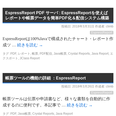
EspressReport PDF サーバ : EspressReportを使えば
レポートや帳票データを簡単PDF化＆配信システム構築
投稿日:
2018年3月31日
作成者:
climb
EspressReport
EspressReportは100%Javaで構成されたチャート・レポート作
成ツ …
続きを読む
→
タグ:
PDF
,
レポート
,
帳票
,
PDF配信
,
Java帳票
,
Crystal Reports
,
Java Report
,
エ
クスポート
,
JClass Report
帳票ツールの機能の詳細 ：EspressReport
投稿日:
2018年3月26日
作成者:
climb
EspressReport
帳票ツールは伝票や申請書など、様々な書類を自動的に作
成するのに便利です。本記事で …
続きを読む
→
タグ:
PDF
,
Java帳票
,
Crystal Reports
,
Java Report