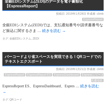
全銀EDIシステム(ZEDI)のデータを電子書類化
【EspressReport】
投稿日:
2019年1月28日
作成者:
climb
EspressReport
全銀EDIシステム(ZEDI)では、支払通知番号や請求書番号な
ど振込に関するさま …
続きを読む
→
タグ:
全銀EDIシステム
,
ZEDI
バーコードより省スペースを実現できる！QRコードでの
テキストエクスポート
投稿日:
2019年1月21日
作成者:
climb
EspressReport
EspressReport ES
EspressDashboard
Espressシリーズ
共通項目
EspressReport ES、EspressDashboard、Espres …
続きを読む
→
タグ:
QRコード