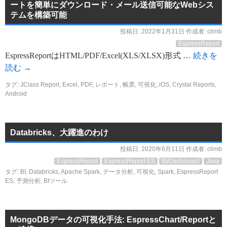
ートを簡単にダウンロード・メール送信可能なWebシス
テムを構築可能
投稿日:
2022年1月31日
作成者:
climb
EspressReport
EspressReportはHTML/PDF/Excel(XLS/XLSX)形式 …
続きを
読む
→
タグ:
JClass Report
,
Excel
,
PDF
,
レポート
,
帳票
,
可視化
,
iOS
,
Crystal Reports
,
Android
Databricks、大躍進のわけ
投稿日:
2020年6月11日
作成者:
climb
EspressReport
EspressReport ES
BI/Dashboard
Java
タグ:
BI
,
Databricks
,
Apache Spark
,
データ分析
,
可視化
,
Spark
,
EspressReport
ES
,
予測分析
,
BIツール
MongoDBデータの可視化手法: EspressChart/Reportと