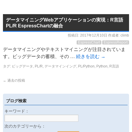
データマイニングWebアプリケーションの実現：R言語
PL/R EspressChartの融合
投稿日:
2017年12月10日
作成者:
climb
EspressChart
EspressReport
データマイニングやテキストマイニングが注目されていま
す。ビッグデータの蓄積、その …
続きを読む
→
タグ:
ビッグデータ
,
PL/R
,
データマインイング
,
PL/Python
,
Python
,
R言語
←
過去の投稿
ブログ検索
キーワード：
次のカテゴリーから：