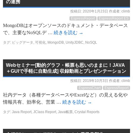
の連携
投稿日:
2020年1月23日
作成者:
climb
EspressReport
EspressReport ES
MongoDBはオープンソースのドキュメント・データベース
で、主要なNoSQLデ …
続きを読む
→
タグ:
ビッグデータ
,
可視化
,
MongoDB
,
UnityJDBC
,
NoSQL
Webセミナー[動的グラフ・帳票も思いのままに！JAVA
＋GUIで手軽に自動生成] 収録動画とプレゼンテーション
投稿日:
2019年10月3日
作成者:
climb
EspressChart
EspressReport
社内データ（各種データベースやExcelなど）の見える化や
情報共有、効率化、営業 …
続きを読む
→
タグ:
Java Report
,
JClass Report
,
Java帳票
,
Crystal Reports