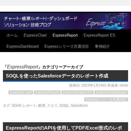
ホーム
EspressChart
EspressReport
EspressReport ES
EspressDashboard
Espressシリーズ共通項目
事例紹介
EspressReport
「
」カテゴリーアーカイブ
SOQLを使ったSalesforceデータのレポート作成
投稿日:
2023年1月19日
作成者:
climb
EspressChart
EspressReport
EspressReport ES
EspressDashboard
Espressシリーズ共通項目
タグ:
SOAP
,
レポート
,
帳票
,
クエリ
,
SOQL
,
Salesforce
EspressReportのAPIを使用してPDF/Excel形式のレポ