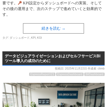
要です。
KPI設定からダッシュボードへの実装、そして
その後の運用まで、次のステップで進めていくと効果的で
す。
続きを読む
→
タグ:
ダッシュボード
,
KPI
,
KGI
データビジュアライゼーションおよびセルフサービスBI
ツール導入の成功のために
投稿日:
2025年11月22日
作成者:
climb
EspressReport ES
EspressDashboard
BI/Dashboard