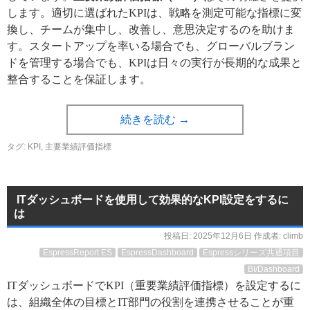
します。適切に選ばれたKPIは、戦略を測定可能な指標に変
換し、チームが集中し、改善し、意思決定するのを助けま
す。スタートアップを率いる場合でも、グローバルブラン
ドを管理する場合でも、KPIは日々の実行が長期的な成果と
整合することを保証します。
続きを読む
→
タグ:
KPI
,
主要業績評価指標
ITダッシュボードを使用して効果的なKPI設定をするに
は
投稿日:
2025年12月6日
作成者:
climb
EspressReport ES
EspressDashboard
Espressシリーズ共通項目
BI/Dashboard
ITダッシュボードでKPI（重要業績評価指標）を設定するに
は、組織全体の目標とIT部門の役割を連携させることが重