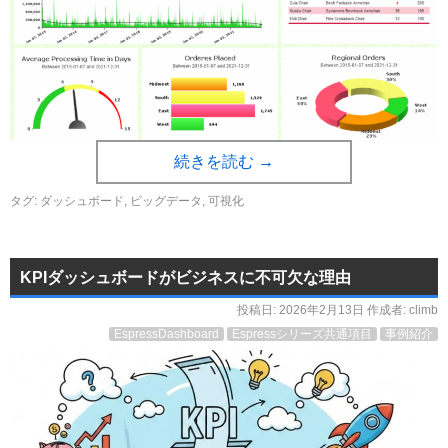
続きを読む
→
タグ:
ダッシュボード
,
ビッグデータ
,
可視化
KPIダッシュボードがビジネスに不可欠な理由
投稿日:
2026年2月13日
作成者:
climb
EspressDashboard
Espressシリーズ共通項目
事例紹介