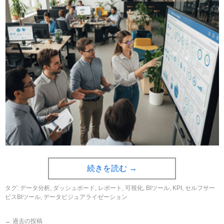
続きを読む
→
タグ:
データ分析
,
ダッシュボード
,
レポート
,
可視化
,
BIツール
,
KPI
,
セルフサー
ビスBIツール
,
データビジュアライゼーション
←
過去の投稿