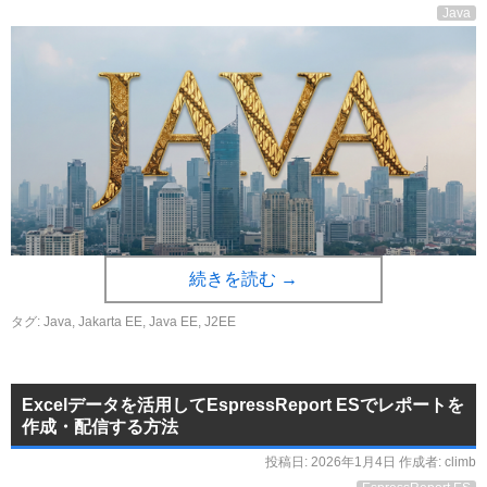
Java
続きを読む
→
タグ:
Java
,
Jakarta EE
,
Java EE
,
J2EE
Excelデータを活用してEspressReport ESでレポートを
作成・配信する方法
投稿日:
2026年1月4日
作成者:
climb