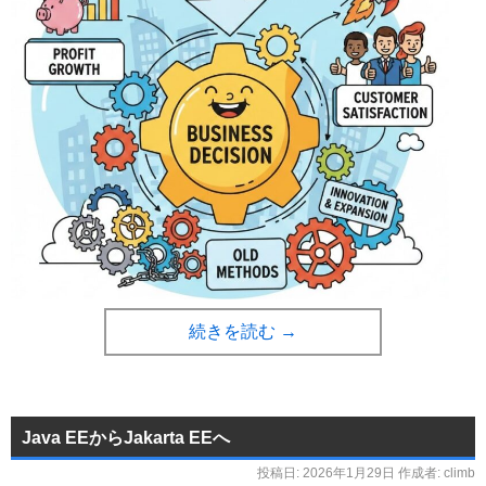
続きを読む
→
Java EEからJakarta EEへ
投稿日:
2026年1月29日
作成者:
climb