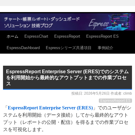
ホーム
EspressChart
EspressReport
EspressReport ES
EspressDashboard
Espressシリーズ共通項目
事例紹介
EspressReport Enterprise Server (ERES)でのシステム
を利用開始から最終的なアウトプットまでの作業プロセ
ス
投稿日:
2026年5月26日
作成者:
climb
EspressReport ES
「
EspressReport Enterprise Server (ERES)
」でのユーザがシ
ステムを利用開始（データ接続）してから最終的なアウト
プット（レポートの公開・配信）を得るまでの作業プロセ
スを可視化します。