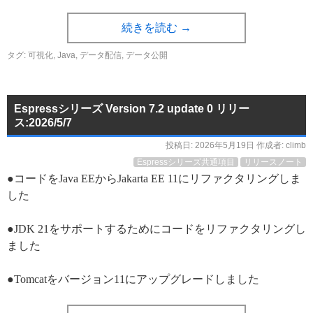
続きを読む
→
タグ:
可視化
,
Java
,
データ配信
,
データ公開
Espressシリーズ Version 7.2 update 0 リリー
ス:2026/5/7
投稿日:
2026年5月19日
作成者:
climb
Espressシリーズ共通項目
リリースノート
●コードをJava EEからJakarta EE 11にリファクタリングしま
した
●JDK 21をサポートするためにコードをリファクタリングし
ました
●Tomcatをバージョン11にアップグレードしました