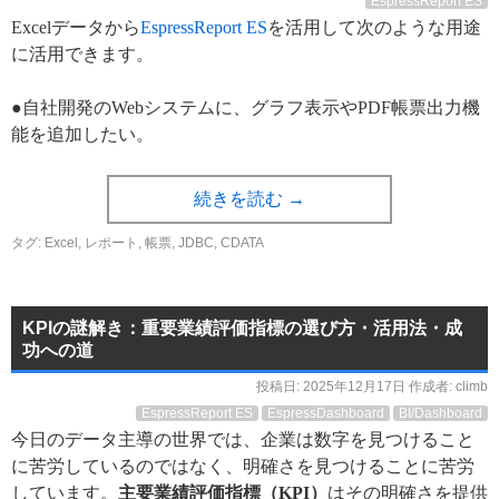
EspressReport ES
Excelデータから
EspressReport ES
を活用して次のような用途
に活用できます。
●自社開発のWebシステムに、グラフ表示やPDF帳票出力機
能を追加したい。
続きを読む
→
タグ:
Excel
,
レポート
,
帳票
,
JDBC
,
CDATA
KPIの謎解き：重要業績評価指標の選び方・活用法・成
功への道
投稿日:
2025年12月17日
作成者:
climb
EspressReport ES
EspressDashboard
BI/Dashboard
今日のデータ主導の世界では、企業は数字を見つけること
に苦労しているのではなく、明確さを見つけることに苦労
しています。
主要業績評価指標（KPI）
はその明確さを提供