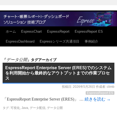
ホーム
EspressChart
EspressReport
EspressReport ES
EspressDashboard
Espressシリーズ共通項目
事例紹介
データ公開
「
」タグアーカイブ
EspressReport Enterprise Server (ERES)でのシステム
を利用開始から最終的なアウトプットまでの作業プロセ
ス
投稿日:
2026年5月26日
作成者:
climb
EspressReport ES
「EspressReport Enterprise Server (ERES)」 …
続きを読む
→
タグ:
可視化
,
Java
,
データ配信
,
データ公開