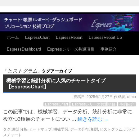
ホーム
EspressChart
EspressReport
EspressReport ES
EspressDashboard
Espressシリーズ共通項目
事例紹介
ヒストグラム
「
」タグアーカイブ
機械学習と統計分析に人気のチャートタイプ
【EspressChart】
投稿日:
2025年1月27日
作成者:
climb
EspressChart
Espressシリーズ共通項目
事例紹介
この記事では、機械学習、データ分析、統計分析に非常に
役立つ3種類のチャートについ …
続きを読む
→
タグ:
統計分析
,
ヒートマップ
,
機械学習
,
データ分布
,
相関
,
ヒストグラム
,
ボック
スチャート