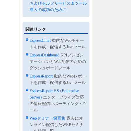
およびセルフサービスBIツール
導入の成功のために
関連リンク
EspressChart
動的なWebチャー
トを作成・配信するJavaツール
EspressDashboard
KPIプレゼン
テーションとWeb配信のための
ダッシュボードツール
EspressReport
動的なWebレポー
トを作成・配信するJavaツール
EspressReport ES (Enterprise
Server)
エンタープライズ対応
の情報配信レポーティング・ツ
ール
Webセミナー録画集
過去にオ
ンライン配信したWEBセミナ