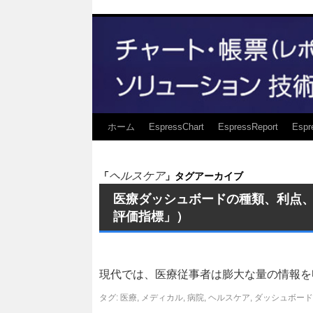
ホーム
EspressChart
EspressReport
Espr
ヘルスケア
「
」タグアーカイブ
医療ダッシュボードの種類、利点、追跡するK
評価指標」）
現代では、医療従事者は膨大な量の情報を
タグ:
医療
,
メディカル
,
病院
,
ヘルスケア
,
ダッシュボード