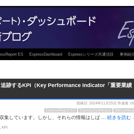
essReport ES
EspressDashboard
Espressシリーズ共通項目
事例紹
PI（Key Performance Indicator「重要業績
投稿日:
2024年11月25日
作成者:
cl
EspressReport ES
EspressDashboard
BI/Dashboa
収集しています。しかし、それらの情報はしば …
続きを読む
,
KPI