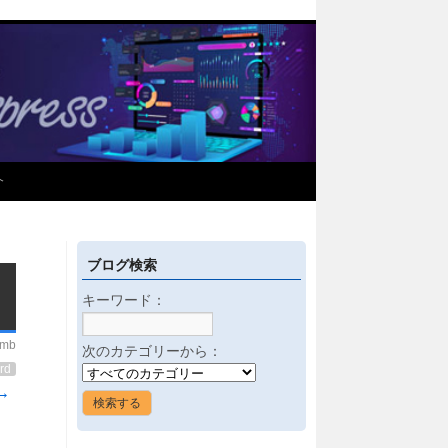
介
ブログ検索
キーワード：
imb
次のカテゴリーから：
rd
→