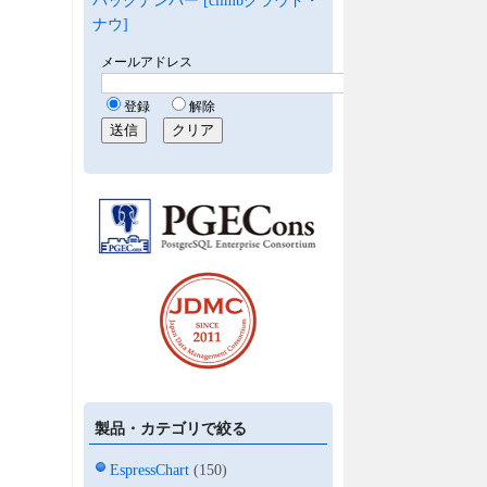
バックナンバー [climbクラウド・
ナウ]
製品・カテゴリで絞る
EspressChart
(150)