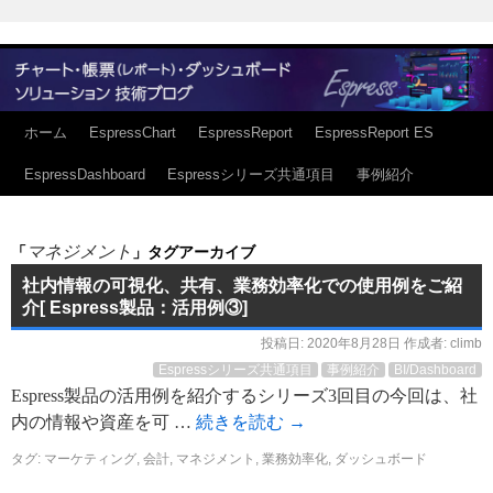
ホーム
EspressChart
EspressReport
EspressReport ES
EspressDashboard
Espressシリーズ共通項目
事例紹介
マネジメント
「
」タグアーカイブ
社内情報の可視化、共有、業務効率化での使用例をご紹
介[ Espress製品：活用例③]
投稿日:
2020年8月28日
作成者:
climb
Espressシリーズ共通項目
事例紹介
BI/Dashboard
Espress製品の活用例を紹介するシリーズ3回目の今回は、社
内の情報や資産を可 …
続きを読む
→
タグ:
マーケティング
,
会計
,
マネジメント
,
業務効率化
,
ダッシュボード