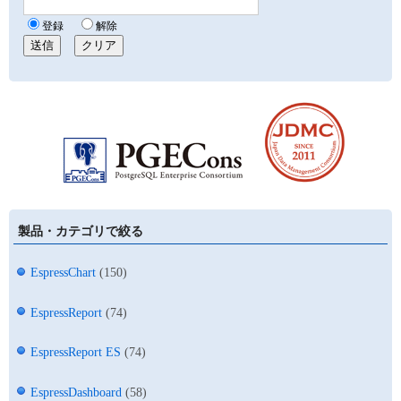
製品・カテゴリで絞る
EspressChart
(150)
EspressReport
(74)
EspressReport ES
(74)
EspressDashboard
(58)