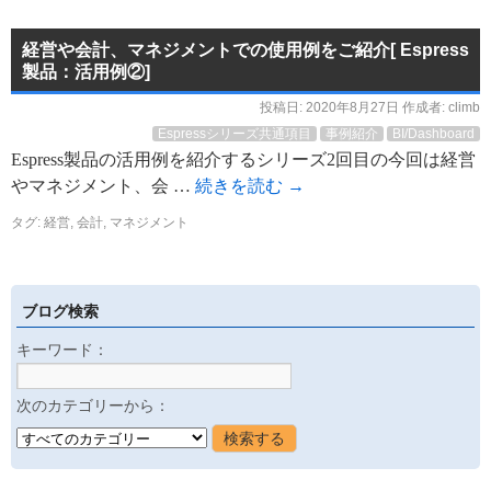
経営や会計、マネジメントでの使用例をご紹介[ Espress
製品：活用例②]
投稿日:
2020年8月27日
作成者:
climb
Espressシリーズ共通項目
事例紹介
BI/Dashboard
Espress製品の活用例を紹介するシリーズ2回目の今回は経営
やマネジメント、会 …
続きを読む
→
タグ:
経営
,
会計
,
マネジメント
ブログ検索
キーワード：
次のカテゴリーから：