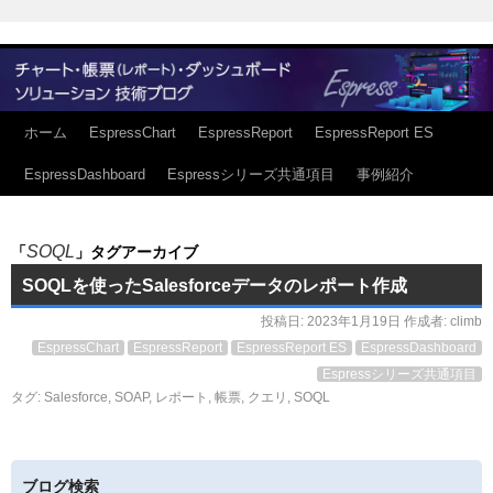
ホーム
EspressChart
EspressReport
EspressReport ES
EspressDashboard
Espressシリーズ共通項目
事例紹介
SOQL
「
」タグアーカイブ
SOQLを使ったSalesforceデータのレポート作成
投稿日:
2023年1月19日
作成者:
climb
EspressChart
EspressReport
EspressReport ES
EspressDashboard
Espressシリーズ共通項目
タグ:
Salesforce
,
SOAP
,
レポート
,
帳票
,
クエリ
,
SOQL
ブログ検索