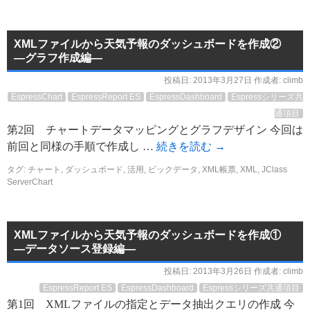
XMLファイルから天気予報のダッシュボードを作成②
―グラフ作成編―
投稿日:
2013年3月27日
作成者:
climb
EspressChart
EspressReport ES
EspressDashboard
Espressシリーズ共
通項目
第2回 チャートデータマッピングとグラフデザイン 今回は
前回と同様の手順で作成し …
続きを読む
→
タグ:
チャート
,
ダッシュボード
,
活用
,
ビックデータ
,
XML帳票
,
XML
,
JClass
ServerChart
XMLファイルから天気予報のダッシュボードを作成①
―データソース登録編―
投稿日:
2013年3月26日
作成者:
climb
EspressReport ES
EspressDashboard
Espressシリーズ共通項目
第1回 XMLファイルの指定とデータ抽出クエリの作成 今