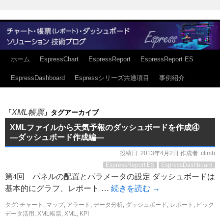
ホーム
EspressChart
EspressReport
EspressReport ES
EspressDashboard
Espressシリーズ共通項目
事例紹介
XML帳票
「
」タグアーカイブ
XMLファイルから天気予報のダッシュボードを作成④
―ダッシュボード作成編―
投稿日:
2013年4月2日
作成者:
climb
EspressReport ES
EspressDashboard
第4回 パネルの配置とパラメータの設定 ダッシュボードは
基本的にグラフ、レポート …
続きを読む
→
タグ:
チャート
,
マップ
,
アラート
,
データ分析
,
ダッシュボード
,
レポート
,
ビック
データ活用
,
XML帳票
,
XML
,
KPI