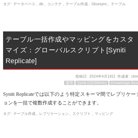
タグ:
データベース
,
db
,
コンテナ
,
テーブル作成
,
Gluesync
,
テーブル
テーブル一括作成やマッピングをカスタ
マイズ：グローバルスクリプト[Syniti
Replicate]
投稿日:
2024年4月18日
作成者:
cli
運用
Syniti (旧DBMoto)
Knowledge Bas
Syniti Replicateでは以下のよう特定スキーマ間でレプリケー
ョンを一括で複数作成することができます。
タグ:
テーブル作成
,
レプリケーション
,
スクリプト
,
マッピング