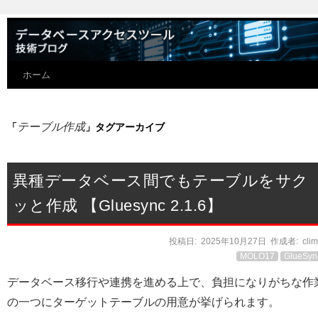
ホーム
テーブル作成
「
」タグアーカイブ
異種データベース間でもテーブルをサク
ッと作成 【Gluesync 2.1.6】
投稿日:
2025年10月27日
作成者:
cli
MOLO17
GlueSyn
データベース移行や連携を進める上で、負担になりがちな作
の一つにターゲットテーブルの用意が挙げられます。