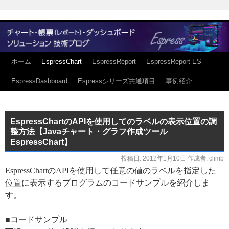
ホーム
EspressChart
EspressReport
EspressReport ES
EspressDashboard
Espressシリーズ共通項目
事例紹介
EspressChartのAPIを使用してのラベルの表示位置の調
整方法【Javaチャート・グラフ作成ツール
EspressChart】
投稿日:
2012年1月10日
作成者:
climb
EspressChartのAPIを使用して任意の値のラベルを指定した
位置に表示するプログラムのコードサンプルを紹介しま
す。
■コードサンプル