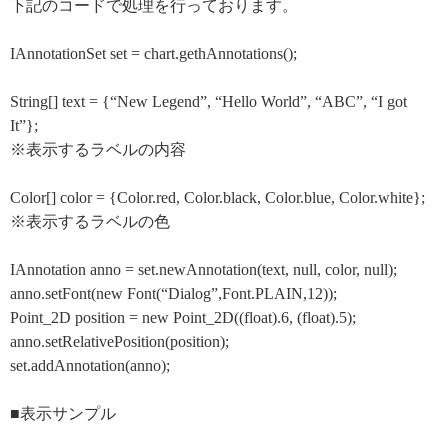
下記のコードで処理を行っております。
IAnnotationSet set = chart.gethAnnotations();
String[] text = {“New Legend”, “Hello World”, “ABC”, “I got
It”};
※表示するラベルの内容
Color[] color = {Color.red, Color.black, Color.blue, Color.white};
※表示するラベルの色
IAnnotation anno = set.newAnnotation(text, null, color, null);
anno.setFont(new Font(“Dialog”,Font.PLAIN,12));
Point_2D position = new Point_2D((float).6, (float).5);
anno.setRelativePosition(position);
set.addAnnotation(anno);
■表示サンプル