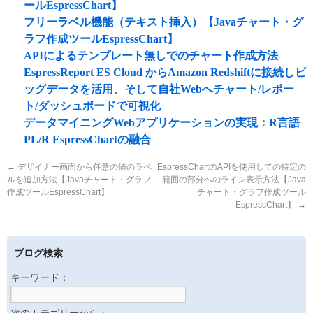
ールEspressChart】
フリーラベル機能（テキスト挿入）【Javaチャート・グ
ラフ作成ツールEspressChart】
APIによるテンプレート無しでのチャート作成方法
EspressReport ES Cloud からAmazon Redshiftに接続しビ
ッグデータを活用、そして自社Webへチャート/レポー
ト/ダッシュボードで可視化
データマイニングWebアプリケーションの実現：R言語
PL/R EspressChartの融合
←
デザイナー画面から任意の値のラベ
EspressChartのAPIを使用しての特定の
ルを追加方法【Javaチャート・グラフ
範囲の部分へのライン表示方法【Java
作成ツールEspressChart】
チャート・グラフ作成ツール
EspressChart】
→
ブログ検索
キーワード：