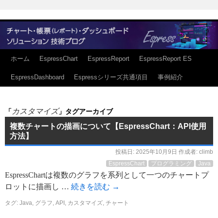
ホーム
EspressChart
EspressReport
EspressReport ES
EspressDashboard
Espressシリーズ共通項目
事例紹介
カスタマイズ
「
」タグアーカイブ
複数チャートの描画について【EspressChart：API使用
方法】
投稿日:
2025年10月9日
作成者:
climb
EspressChart
プログラミング
Java
EspressChartは複数のグラフを系列として一つのチャートプ
ロットに描画し …
続きを読む
→
タグ:
Java
,
グラフ
,
API
,
カスタマイズ
,
チャート